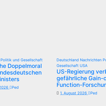
d
Politik und Gesellschaft
Deutschland
Nachrichten
P
che Doppelmoral
Gesellschaft
USA
US-Regierung verb
undesdeutschen
gefährliche Gain-o
nisters
Function-Forschu
 2026
Ped
1. August 2026
Ped