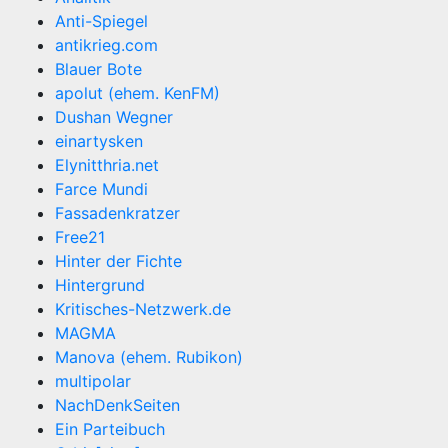
Anti-Spiegel
antikrieg.com
Blauer Bote
apolut (ehem. KenFM)
Dushan Wegner
einartysken
Elynitthria.net
Farce Mundi
Fassadenkratzer
Free21
Hinter der Fichte
Hintergrund
Kritisches-Netzwerk.de
MAGMA
Manova (ehem. Rubikon)
multipolar
NachDenkSeiten
Ein Parteibuch