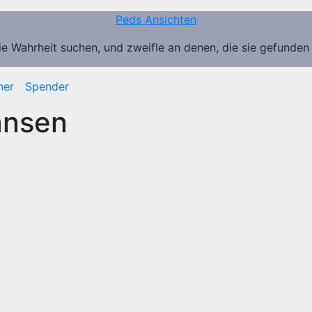
Peds Ansichten
ie Wahrheit suchen, und zweifle an denen, die sie gefunden
ner
Spender
ansen