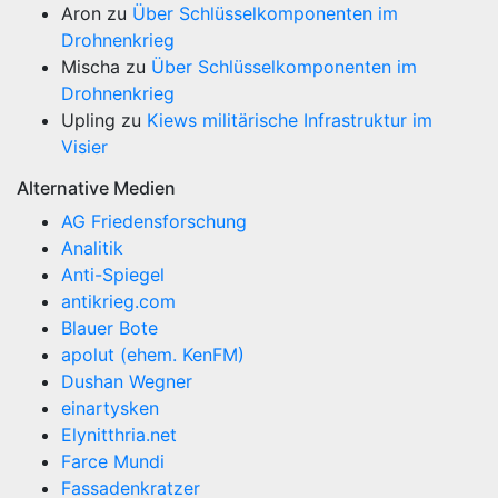
Aron
zu
Über Schlüsselkomponenten im
Drohnenkrieg
Mischa
zu
Über Schlüsselkomponenten im
Drohnenkrieg
Upling
zu
Kiews militärische Infrastruktur im
Visier
Alternative Medien
AG Friedensforschung
Analitik
Anti-Spiegel
antikrieg.com
Blauer Bote
apolut (ehem. KenFM)
Dushan Wegner
einartysken
Elynitthria.net
Farce Mundi
Fassadenkratzer