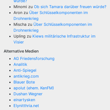
würde?
Minomi
zu
Ob sich Tamara darüber freuen würde?
Aron
zu
Über Schlüsselkomponenten im
Drohnenkrieg
Mischa
zu
Über Schlüsselkomponenten im
Drohnenkrieg
Upling
zu
Kiews militärische Infrastruktur im
Visier
Alternative Medien
AG Friedensforschung
Analitik
Anti-Spiegel
antikrieg.com
Blauer Bote
apolut (ehem. KenFM)
Dushan Wegner
einartysken
Elynitthria.net