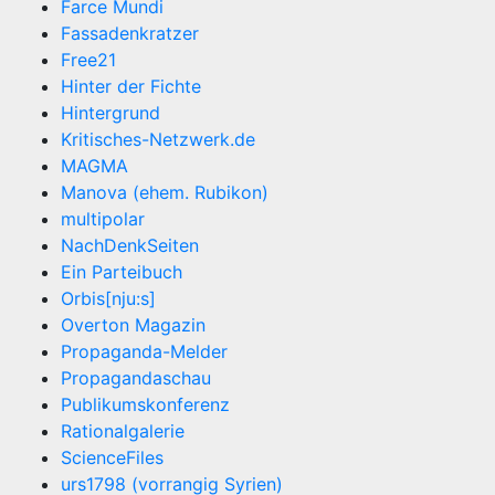
Farce Mundi
Fassadenkratzer
Free21
Hinter der Fichte
Hintergrund
Kritisches-Netzwerk.de
MAGMA
Manova (ehem. Rubikon)
multipolar
NachDenkSeiten
Ein Parteibuch
Orbis[nju:s]
Overton Magazin
Propaganda-Melder
Propagandaschau
Publikumskonferenz
Rationalgalerie
ScienceFiles
urs1798 (vorrangig Syrien)