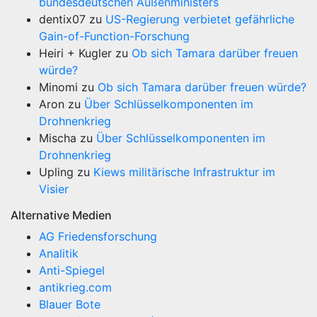
bundesdeutschen Außenministers
dentix07
zu
US-Regierung verbietet gefährliche
Gain-of-Function-Forschung
Heiri + Kugler
zu
Ob sich Tamara darüber freuen
würde?
Minomi
zu
Ob sich Tamara darüber freuen würde?
Aron
zu
Über Schlüsselkomponenten im
Drohnenkrieg
Mischa
zu
Über Schlüsselkomponenten im
Drohnenkrieg
Upling
zu
Kiews militärische Infrastruktur im
Visier
Alternative Medien
AG Friedensforschung
Analitik
Anti-Spiegel
antikrieg.com
Blauer Bote