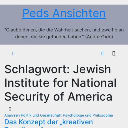
Zum
Peds Ansichten
Inhalt
springen
"Glaube denen, die die Wahrheit suchen, und zweifle an
denen, die sie gefunden haben." (André Gide)
Schlagwort:
Jewish
Institute for National
Security of America
Analysen
Politik und Gesellschaft
Psychologie und Philosophie
Das Konzept der „kreativen