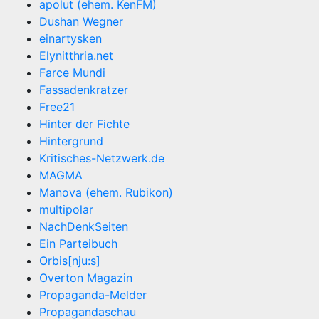
apolut (ehem. KenFM)
Dushan Wegner
einartysken
Elynitthria.net
Farce Mundi
Fassadenkratzer
Free21
Hinter der Fichte
Hintergrund
Kritisches-Netzwerk.de
MAGMA
Manova (ehem. Rubikon)
multipolar
NachDenkSeiten
Ein Parteibuch
Orbis[nju:s]
Overton Magazin
Propaganda-Melder
Propagandaschau