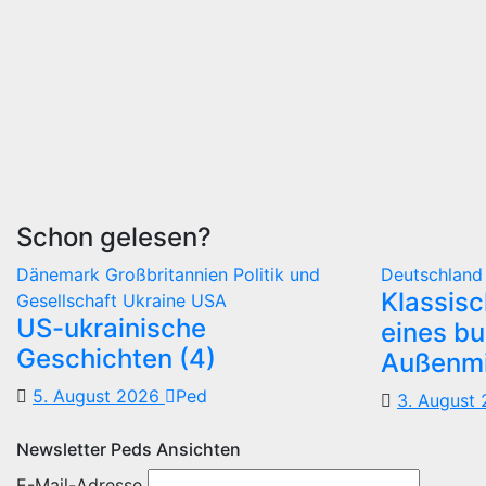
Schon gelesen?
Dänemark
Großbritannien
Politik und
Deutschlan
Klassis
Gesellschaft
Ukraine
USA
US-ukrainische
eines b
Geschichten (4)
Außenmi
5. August 2026
Ped
3. August
Newsletter Peds Ansichten
E-Mail-Adresse