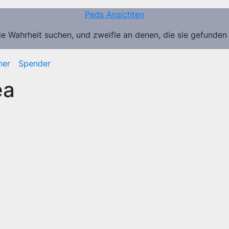
Peds Ansichten
ie Wahrheit suchen, und zweifle an denen, die sie gefunden
ner
Spender
ea