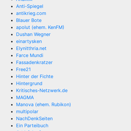
Anti-Spiegel
antikrieg.com
Blauer Bote
apolut (ehem. KenFM)
Dushan Wegner
einartysken
Elynitthria.net
Farce Mundi
Fassadenkratzer
Free21
Hinter der Fichte
Hintergrund
Kritisches-Netzwerk.de
MAGMA
Manova (ehem. Rubikon)
multipolar
NachDenkSeiten
Ein Parteibuch