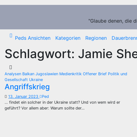
Zum
Inhalt
springen
"Glaube denen, die d
Peds Ansichten
Kategorien
Regionen
Dauerbren
Schlagwort:
Jamie Sh
Analysen
Balkan
Jugoslawien
Medienkritik
Offener Brief
Politik und
Gesellschaft
Ukraine
Angriffskrieg
13. Januar 2023
Ped
… findet ein solcher in der Ukraine statt? Und von wem wird er
geführt? Vor allem aber: Warum sollte der…