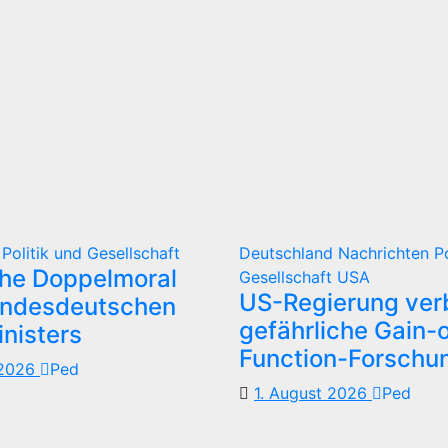
d
Politik und Gesellschaft
Deutschland
Nachrichten
P
che Doppelmoral
Gesellschaft
USA
US-Regierung verb
undesdeutschen
gefährliche Gain-o
nisters
Function-Forschu
 2026
Ped
1. August 2026
Ped