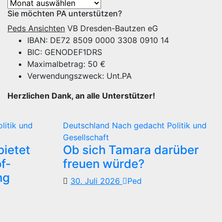
Archiv
Sie möchten PA unterstützen?
Peds Ansichten
VB Dresden-Bautzen eG
IBAN: DE72 8509 0000 3308 0910 14
BIC: GENODEF1DRS
Maximalbetrag: 50 €
Verwendungszweck: Unt.PA
Herzlichen Dank, an alle Unterstützer!
olitik und
Deutschland
Nach gedacht
Politik und
Gesellschaft
ietet
Ob sich Tamara darüber
f-
freuen würde?
ng
30. Juli 2026
Ped