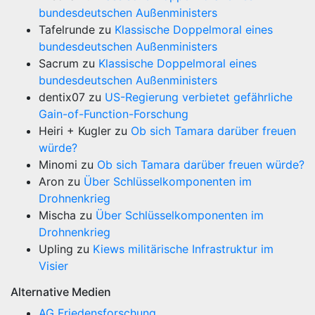
bundesdeutschen Außenministers
Tafelrunde
zu
Klassische Doppelmoral eines
bundesdeutschen Außenministers
Sacrum
zu
Klassische Doppelmoral eines
bundesdeutschen Außenministers
dentix07
zu
US-Regierung verbietet gefährliche
Gain-of-Function-Forschung
Heiri + Kugler
zu
Ob sich Tamara darüber freuen
würde?
Minomi
zu
Ob sich Tamara darüber freuen würde?
Aron
zu
Über Schlüsselkomponenten im
Drohnenkrieg
Mischa
zu
Über Schlüsselkomponenten im
Drohnenkrieg
Upling
zu
Kiews militärische Infrastruktur im
Visier
Alternative Medien
AG Friedensforschung