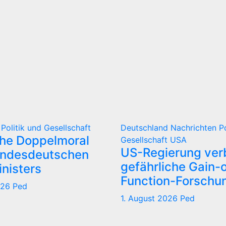
d
Politik und Gesellschaft
Deutschland
Nachrichten
P
che Doppelmoral
Gesellschaft
USA
US-Regierung verb
undesdeutschen
gefährliche Gain-o
nisters
Function-Forschu
026
Ped
1. August 2026
Ped