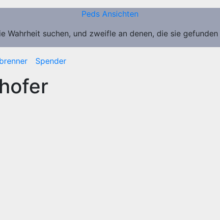
Peds Ansichten
ie Wahrheit suchen, und zweifle an denen, die sie gefunden
brenner
Spender
hofer