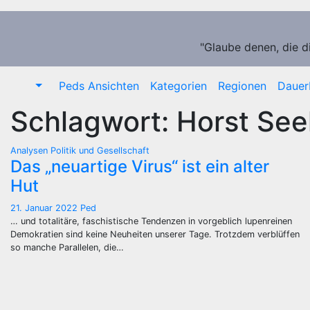
Zum
Inhalt
springen
"Glaube denen, die d
Peds Ansichten
Kategorien
Regionen
Dauer
Schlagwort:
Horst See
Analysen
Politik und Gesellschaft
Das „neuartige Virus“ ist ein alter
Hut
21. Januar 2022
Ped
… und totalitäre, faschistische Tendenzen in vorgeblich lupenreinen
Demokratien sind keine Neuheiten unserer Tage. Trotzdem verblüffen
so manche Parallelen, die…