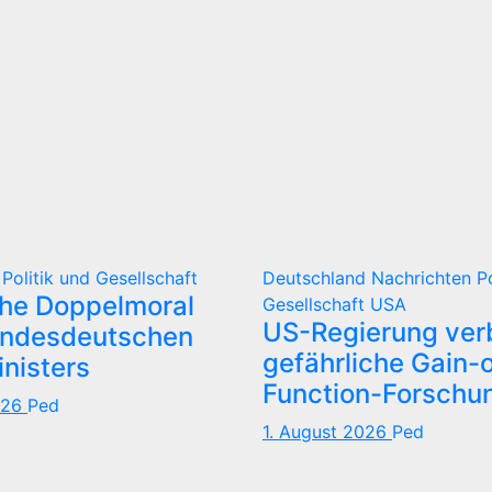
d
Politik und Gesellschaft
Deutschland
Nachrichten
P
che Doppelmoral
Gesellschaft
USA
US-Regierung verb
undesdeutschen
gefährliche Gain-o
nisters
Function-Forschu
026
Ped
1. August 2026
Ped