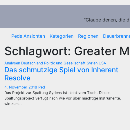
Zum
Inhalt
springen
"Glaube denen, die d
Peds Ansichten
Kategorien
Regionen
Dauerbrenn
Schlagwort:
Greater M
Analysen
Deutschland
Politik und Gesellschaft
Syrien
USA
Das schmutzige Spiel von Inherent
Resolve
4. November 2018
Ped
Das Projekt zur Spaltung Syriens ist nicht vom Tisch. Dieses
Spaltungsprojekt verfügt nach wie vor über mächtige Instrumente,
wie zum…