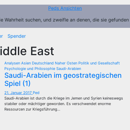
Peds Ansichten
ie Wahrheit suchen, und zweifle an denen, die sie gefunden
er
Spender
iddle East
Analysen
Asien
Deutschland
Naher Osten
Politik und Gesellschaft
Psychologie und Philosophie
Saudi-Arabien
Saudi-Arabien im geostrategischen
Spiel (1)
21. Januar 2017
Ped
Saudi-Arabien ist durch die Kriege im Jemen und Syrien keineswegs
stabiler oder mächtiger geworden. Es verschwendet enorme
Ressourcen zur Kriegsführung…