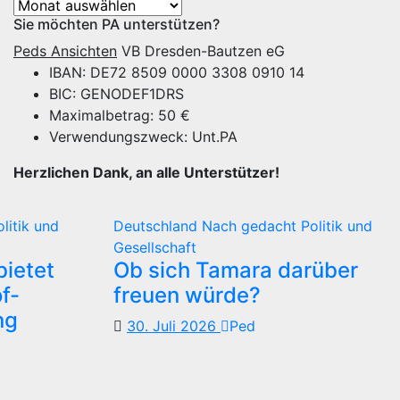
Archiv
Sie möchten PA unterstützen?
Peds Ansichten
VB Dresden-Bautzen eG
IBAN: DE72 8509 0000 3308 0910 14
BIC: GENODEF1DRS
Maximalbetrag: 50 €
Verwendungszweck: Unt.PA
Herzlichen Dank, an alle Unterstützer!
olitik und
Deutschland
Nach gedacht
Politik und
Gesellschaft
ietet
Ob sich Tamara darüber
f-
freuen würde?
ng
30. Juli 2026
Ped