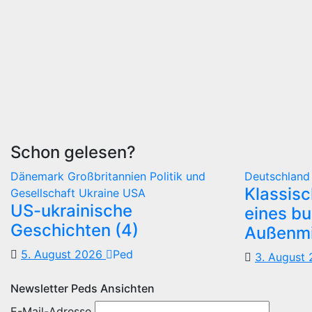
Schon gelesen?
Dänemark
Großbritannien
Politik und
Deutschlan
Klassis
Gesellschaft
Ukraine
USA
US-ukrainische
eines b
Geschichten (4)
Außenmi
5. August 2026
Ped
3. August
Newsletter Peds Ansichten
E-Mail-Adresse