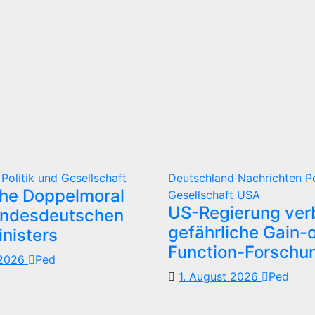
d
Politik und Gesellschaft
Deutschland
Nachrichten
P
che Doppelmoral
Gesellschaft
USA
US-Regierung verb
undesdeutschen
gefährliche Gain-o
nisters
Function-Forschu
 2026
Ped
1. August 2026
Ped