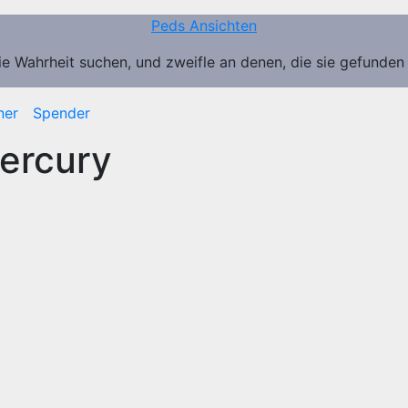
Peds Ansichten
ie Wahrheit suchen, und zweifle an denen, die sie gefunden
ner
Spender
ercury