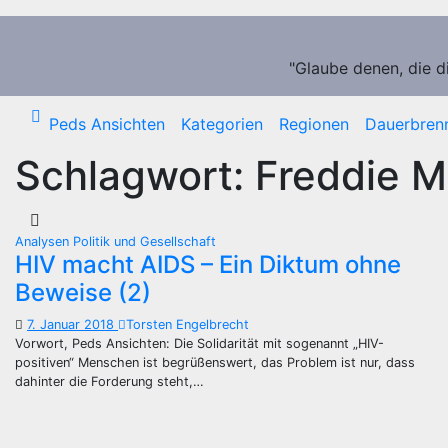
Zum
Inhalt
springen
"Glaube denen, die d
Peds Ansichten
Kategorien
Regionen
Dauerbren
Schlagwort:
Freddie M
Analysen
Politik und Gesellschaft
HIV macht AIDS – Ein Diktum ohne
Beweise (2)
7. Januar 2018
Torsten Engelbrecht
Vorwort, Peds Ansichten: Die Solidarität mit sogenannt „HIV-
positiven“ Menschen ist begrüßenswert, das Problem ist nur, dass
dahinter die Forderung steht,…