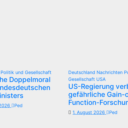
d
Politik und Gesellschaft
Deutschland
Nachrichten
P
che Doppelmoral
Gesellschaft
USA
US-Regierung verb
undesdeutschen
gefährliche Gain-o
nisters
Function-Forschu
 2026
Ped
1. August 2026
Ped