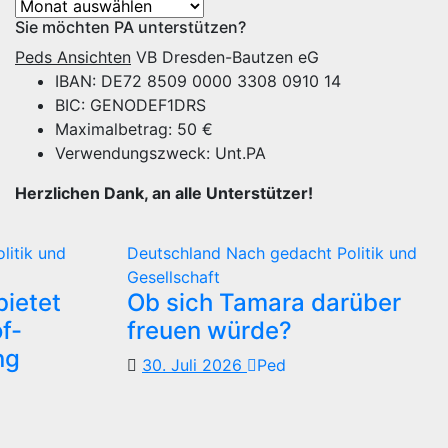
Archiv
Sie möchten PA unterstützen?
Peds Ansichten
VB Dresden-Bautzen eG
IBAN: DE72 8509 0000 3308 0910 14
BIC: GENODEF1DRS
Maximalbetrag: 50 €
Verwendungszweck: Unt.PA
Herzlichen Dank, an alle Unterstützer!
olitik und
Deutschland
Nach gedacht
Politik und
Gesellschaft
ietet
Ob sich Tamara darüber
f-
freuen würde?
ng
30. Juli 2026
Ped