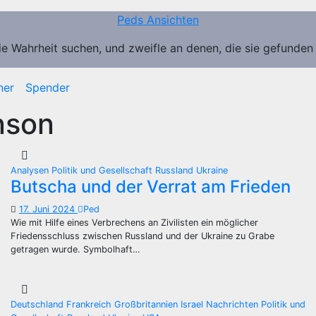
Peds Ansichten
ie Wahrheit suchen, und zweifle an denen, die sie gefunden
ner
Spender
nson
Analysen
Politik und Gesellschaft
Russland
Ukraine
Butscha und der Verrat am Frieden
17. Juni 2024
Ped
Wie mit Hilfe eines Verbrechens an Zivilisten ein möglicher
Friedensschluss zwischen Russland und der Ukraine zu Grabe
getragen wurde. Symbolhaft…
Deutschland
Frankreich
Großbritannien
Israel
Nachrichten
Politik und