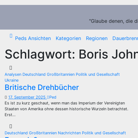
Zum
Inhalt
springen
"Glaube denen, die d
Peds Ansichten
Kategorien
Regionen
Dauerbren
Schlagwort:
Boris Joh
Analysen
Deutschland
Großbritannien
Politik und Gesellschaft
Ukraine
Britische Drehbücher
17. September 2025
Ped
Es ist zu kurz geschaut, wenn man das Imperium der Vereinigten
Staaten von Amerika ohne dessen historische Wurzeln betrachtet.
Erst…
Deutschland
Großbritannien
Nachrichten
Politik und Gesellschaft