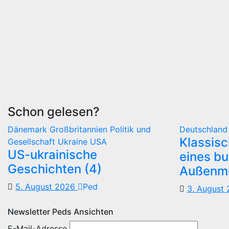
Schon gelesen?
Dänemark
Großbritannien
Politik und
Deutschlan
Klassis
Gesellschaft
Ukraine
USA
US-ukrainische
eines b
Geschichten (4)
Außenmi
5. August 2026
Ped
3. August
Newsletter Peds Ansichten
E-Mail-Adresse