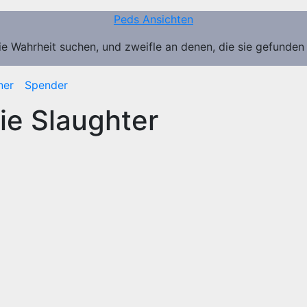
Peds Ansichten
ie Wahrheit suchen, und zweifle an denen, die sie gefunden
ner
Spender
e Slaughter