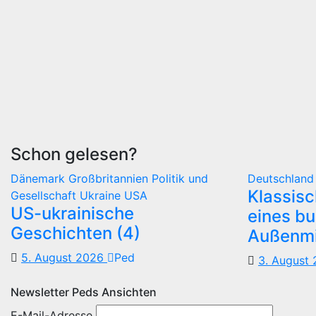
Schon gelesen?
Dänemark
Großbritannien
Politik und
Deutschlan
Klassis
Gesellschaft
Ukraine
USA
US-ukrainische
eines b
Geschichten (4)
Außenmi
5. August 2026
Ped
3. August
Newsletter Peds Ansichten
E-Mail-Adresse