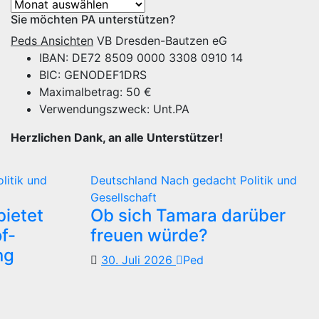
Archiv
Sie möchten PA unterstützen?
Peds Ansichten
VB Dresden-Bautzen eG
IBAN: DE72 8509 0000 3308 0910 14
BIC: GENODEF1DRS
Maximalbetrag: 50 €
Verwendungszweck: Unt.PA
Herzlichen Dank, an alle Unterstützer!
olitik und
Deutschland
Nach gedacht
Politik und
Gesellschaft
ietet
Ob sich Tamara darüber
f-
freuen würde?
ng
30. Juli 2026
Ped