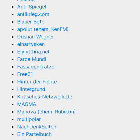
Anti-Spiegel
antikrieg.com
Blauer Bote
apolut (ehem. KenFM)
Dushan Wegner
einartysken
Elynitthria.net
Farce Mundi
Fassadenkratzer
Free21
Hinter der Fichte
Hintergrund
Kritisches-Netzwerk.de
MAGMA
Manova (ehem. Rubikon)
multipolar
NachDenkSeiten
Ein Parteibuch