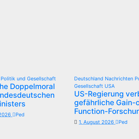
d
Politik und Gesellschaft
Deutschland
Nachrichten
P
che Doppelmoral
Gesellschaft
USA
US-Regierung verb
undesdeutschen
gefährliche Gain-o
nisters
Function-Forschu
 2026
Ped
1. August 2026
Ped