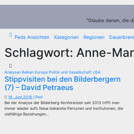
Zum
Inhalt
springen
"Glaube denen, die d
Peds Ansichten
Kategorien
Regionen
Dauerbren
Schlagwort:
Anne-Mari
Analysen
Balkan
Europa
Politik und Gesellschaft
USA
Stippvisiten bei den Bilderbergern
(7) – David Petraeus
18. Juni 2016
Ped
Bei der Analyse der Bilderberg-Konferenzen seit 2013 trifft man
immer wieder auf’s Neue bekannte Personen und Institutionen, die
vielfältige Beziehungen…