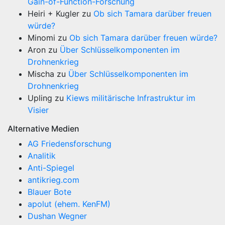
Gain-of-Function-Forschung
Heiri + Kugler
zu
Ob sich Tamara darüber freuen
würde?
Minomi
zu
Ob sich Tamara darüber freuen würde?
Aron
zu
Über Schlüsselkomponenten im
Drohnenkrieg
Mischa
zu
Über Schlüsselkomponenten im
Drohnenkrieg
Upling
zu
Kiews militärische Infrastruktur im
Visier
Alternative Medien
AG Friedensforschung
Analitik
Anti-Spiegel
antikrieg.com
Blauer Bote
apolut (ehem. KenFM)
Dushan Wegner