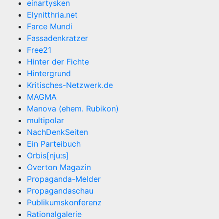
einartysken
Elynitthria.net
Farce Mundi
Fassadenkratzer
Free21
Hinter der Fichte
Hintergrund
Kritisches-Netzwerk.de
MAGMA
Manova (ehem. Rubikon)
multipolar
NachDenkSeiten
Ein Parteibuch
Orbis[nju:s]
Overton Magazin
Propaganda-Melder
Propagandaschau
Publikumskonferenz
Rationalgalerie