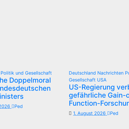
d
Politik und Gesellschaft
Deutschland
Nachrichten
P
che Doppelmoral
Gesellschaft
USA
US-Regierung verb
undesdeutschen
gefährliche Gain-o
nisters
Function-Forschu
 2026
Ped
1. August 2026
Ped