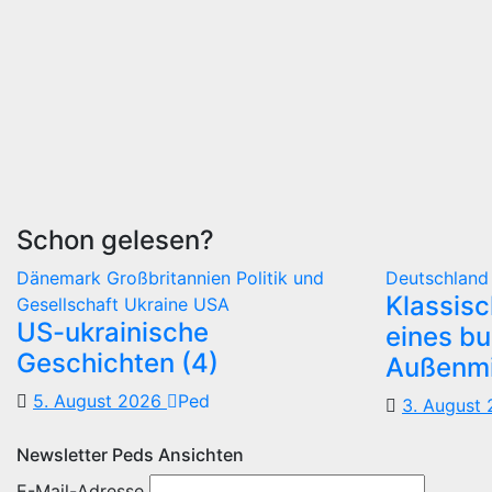
Schon gelesen?
Dänemark
Großbritannien
Politik und
Deutschlan
Klassis
Gesellschaft
Ukraine
USA
US-ukrainische
eines b
Geschichten (4)
Außenmi
5. August 2026
Ped
3. August
Newsletter Peds Ansichten
E-Mail-Adresse