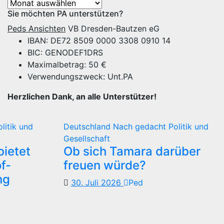
Archiv
Sie möchten PA unterstützen?
Peds Ansichten
VB Dresden-Bautzen eG
IBAN: DE72 8509 0000 3308 0910 14
BIC: GENODEF1DRS
Maximalbetrag: 50 €
Verwendungszweck: Unt.PA
Herzlichen Dank, an alle Unterstützer!
olitik und
Deutschland
Nach gedacht
Politik und
Gesellschaft
ietet
Ob sich Tamara darüber
f-
freuen würde?
ng
30. Juli 2026
Ped