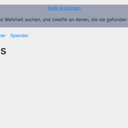
Peds Ansichten
ie Wahrheit suchen, und zweifle an denen, die sie gefunden
ner
Spender
us