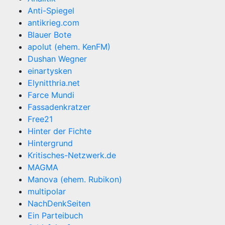
Anti-Spiegel
antikrieg.com
Blauer Bote
apolut (ehem. KenFM)
Dushan Wegner
einartysken
Elynitthria.net
Farce Mundi
Fassadenkratzer
Free21
Hinter der Fichte
Hintergrund
Kritisches-Netzwerk.de
MAGMA
Manova (ehem. Rubikon)
multipolar
NachDenkSeiten
Ein Parteibuch