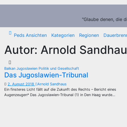
Zum
Inhalt
springen
"Glaube denen, die d
Peds Ansichten
Kategorien
Regionen
Dauerbren
Autor:
Arnold Sandha
Balkan
Jugoslawien
Politik und Gesellschaft
Das Jugoslawien-Tribunal
2. August 2018
Arnold Sandhaus
Ein finsteres Licht fällt auf die Zukunft des Rechts – Bericht eines
Augenzeugen* Das Jugoslawien-Tribunal (1) in Den Haag wurde…