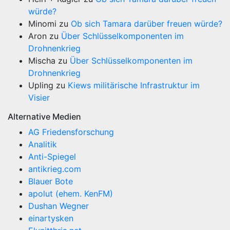
würde?
Minomi
zu
Ob sich Tamara darüber freuen würde?
Aron
zu
Über Schlüsselkomponenten im
Drohnenkrieg
Mischa
zu
Über Schlüsselkomponenten im
Drohnenkrieg
Upling
zu
Kiews militärische Infrastruktur im
Visier
Alternative Medien
AG Friedensforschung
Analitik
Anti-Spiegel
antikrieg.com
Blauer Bote
apolut (ehem. KenFM)
Dushan Wegner
einartysken