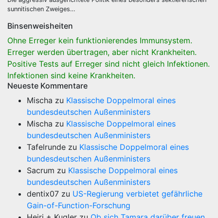
sunnitischen Zweiges…
Binsenweisheiten
Ohne Erreger kein funktionierendes Immunsystem.
Erreger werden übertragen, aber nicht Krankheiten.
Positive Tests auf Erreger sind nicht gleich Infektionen.
Infektionen sind keine Krankheiten.
Neueste Kommentare
Mischa
zu
Klassische Doppelmoral eines
bundesdeutschen Außenministers
Mischa
zu
Klassische Doppelmoral eines
bundesdeutschen Außenministers
Tafelrunde
zu
Klassische Doppelmoral eines
bundesdeutschen Außenministers
Sacrum
zu
Klassische Doppelmoral eines
bundesdeutschen Außenministers
dentix07
zu
US-Regierung verbietet gefährliche
Gain-of-Function-Forschung
Heiri + Kugler
zu
Ob sich Tamara darüber freuen