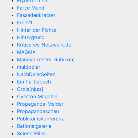
Elynitthria.net
Farce Mundi
Fassadenkratzer
Free21
Hinter der Fichte
Hintergrund
Kritisches-Netzwerk.de
MAGMA
Manova (ehem. Rubikon)
multipolar
NachDenkSeiten
Ein Parteibuch
Orbis[nju:s]
Overton Magazin
Propaganda-Melder
Propagandaschau
Publikumskonferenz
Rationalgalerie
ScienceFiles