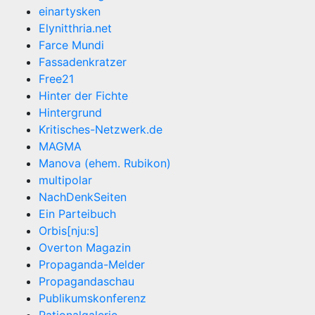
einartysken
Elynitthria.net
Farce Mundi
Fassadenkratzer
Free21
Hinter der Fichte
Hintergrund
Kritisches-Netzwerk.de
MAGMA
Manova (ehem. Rubikon)
multipolar
NachDenkSeiten
Ein Parteibuch
Orbis[nju:s]
Overton Magazin
Propaganda-Melder
Propagandaschau
Publikumskonferenz