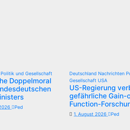
d
Politik und Gesellschaft
Deutschland
Nachrichten
P
che Doppelmoral
Gesellschaft
USA
US-Regierung verb
undesdeutschen
gefährliche Gain-o
nisters
Function-Forschu
 2026
Ped
1. August 2026
Ped