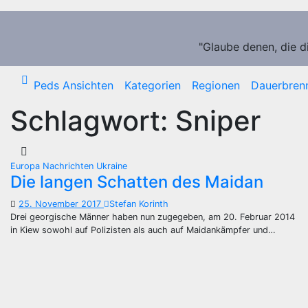
Zum
Inhalt
springen
"Glaube denen, die d
Peds Ansichten
Kategorien
Regionen
Dauerbren
Schlagwort:
Sniper
Europa
Nachrichten
Ukraine
Die langen Schatten des Maidan
25. November 2017
Stefan Korinth
Drei georgische Männer haben nun zugegeben, am 20. Februar 2014
in Kiew sowohl auf Polizisten als auch auf Maidankämpfer und…