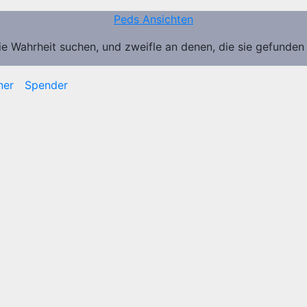
Peds Ansichten
ie Wahrheit suchen, und zweifle an denen, die sie gefunden
ner
Spender