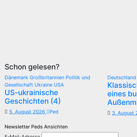
Schon gelesen?
Dänemark
Großbritannien
Politik und
Deutschlan
Klassis
Gesellschaft
Ukraine
USA
US-ukrainische
eines b
Geschichten (4)
Außenmi
5. August 2026
Ped
3. August
Newsletter Peds Ansichten
E-Mail-Adresse