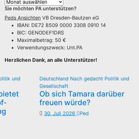
Archiv
Sie möchten PA unterstützen?
Peds Ansichten
VB Dresden-Bautzen eG
IBAN: DE72 8509 0000 3308 0910 14
BIC: GENODEF1DRS
Maximalbetrag: 50 €
Verwendungszweck: Unt.PA
Herzlichen Dank, an alle Unterstützer!
olitik und
Deutschland
Nach gedacht
Politik und
Gesellschaft
ietet
Ob sich Tamara darüber
f-
freuen würde?
ng
30. Juli 2026
Ped