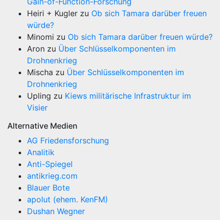
Gain-of-Function-Forschung
Heiri + Kugler
zu
Ob sich Tamara darüber freuen
würde?
Minomi
zu
Ob sich Tamara darüber freuen würde?
Aron
zu
Über Schlüsselkomponenten im
Drohnenkrieg
Mischa
zu
Über Schlüsselkomponenten im
Drohnenkrieg
Upling
zu
Kiews militärische Infrastruktur im
Visier
Alternative Medien
AG Friedensforschung
Analitik
Anti-Spiegel
antikrieg.com
Blauer Bote
apolut (ehem. KenFM)
Dushan Wegner