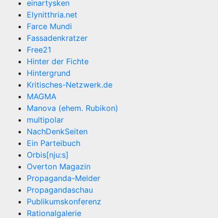
einartysken
Elynitthria.net
Farce Mundi
Fassadenkratzer
Free21
Hinter der Fichte
Hintergrund
Kritisches-Netzwerk.de
MAGMA
Manova (ehem. Rubikon)
multipolar
NachDenkSeiten
Ein Parteibuch
Orbis[nju:s]
Overton Magazin
Propaganda-Melder
Propagandaschau
Publikumskonferenz
Rationalgalerie