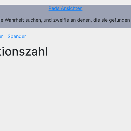
Peds Ansichten
ie Wahrheit suchen, und zweifle an denen, die sie gefunden
er
Spender
ionszahl