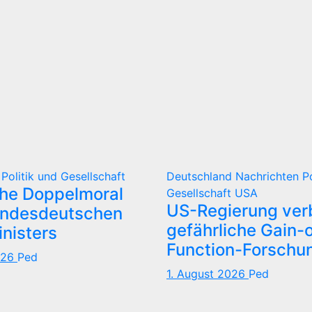
d
Politik und Gesellschaft
Deutschland
Nachrichten
P
che Doppelmoral
Gesellschaft
USA
US-Regierung verb
undesdeutschen
gefährliche Gain-o
nisters
Function-Forschu
026
Ped
1. August 2026
Ped