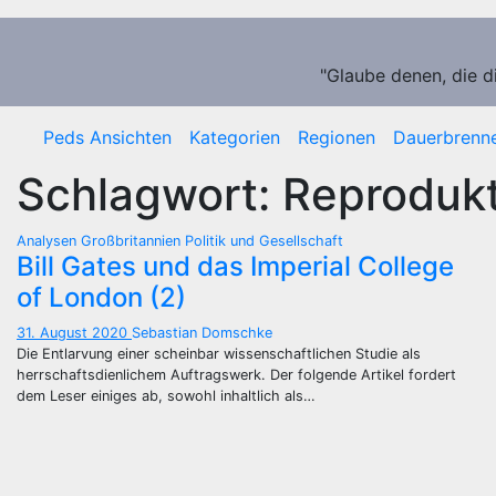
Zum
Inhalt
springen
"Glaube denen, die d
Peds Ansichten
Kategorien
Regionen
Dauerbrenn
Schlagwort:
Reprodukt
Analysen
Großbritannien
Politik und Gesellschaft
Bill Gates und das Imperial College
of London (2)
31. August 2020
Sebastian Domschke
Die Entlarvung einer scheinbar wissenschaftlichen Studie als
herrschaftsdienlichem Auftragswerk. Der folgende Artikel fordert
dem Leser einiges ab, sowohl inhaltlich als…