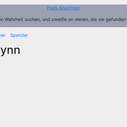
Peds Ansichten
ie Wahrheit suchen, und zweifle an denen, die sie gefunden
ner
Spender
lynn