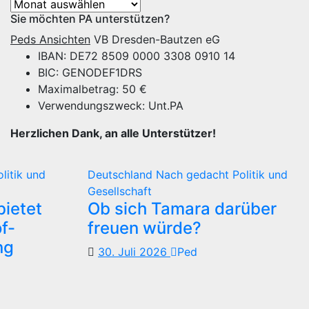
Archiv
Sie möchten PA unterstützen?
Peds Ansichten
VB Dresden-Bautzen eG
IBAN: DE72 8509 0000 3308 0910 14
BIC: GENODEF1DRS
Maximalbetrag: 50 €
Verwendungszweck: Unt.PA
Herzlichen Dank, an alle Unterstützer!
olitik und
Deutschland
Nach gedacht
Politik und
Gesellschaft
ietet
Ob sich Tamara darüber
f-
freuen würde?
ng
30. Juli 2026
Ped