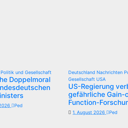
d
Politik und Gesellschaft
Deutschland
Nachrichten
P
che Doppelmoral
Gesellschaft
USA
US-Regierung verb
undesdeutschen
gefährliche Gain-o
nisters
Function-Forschu
 2026
Ped
1. August 2026
Ped