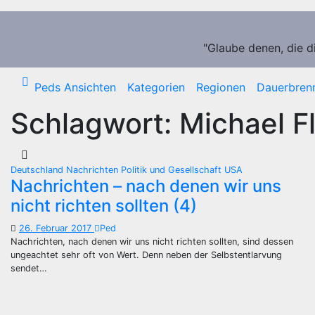
Zum
Inhalt
springen
"Glaube denen, die d
Peds Ansichten
Kategorien
Regionen
Dauerbren
Schlagwort:
Michael F
Deutschland
Nachrichten
Politik und Gesellschaft
USA
Nachrichten – nach denen wir uns
nicht richten sollten (4)
26. Februar 2017
Ped
Nachrichten, nach denen wir uns nicht richten sollten, sind dessen
ungeachtet sehr oft von Wert. Denn neben der Selbstentlarvung
sendet…