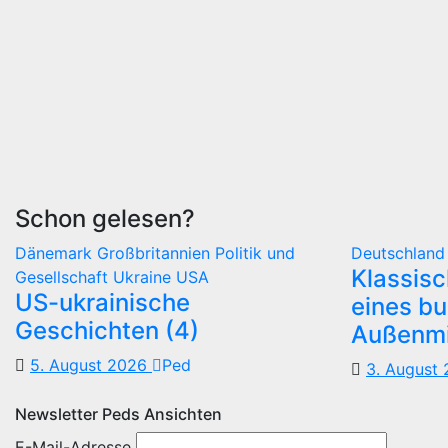
Schon gelesen?
Dänemark
Großbritannien
Politik und
Deutschlan
Klassis
Gesellschaft
Ukraine
USA
US-ukrainische
eines b
Geschichten (4)
Außenmi
5. August 2026
Ped
3. August
Newsletter Peds Ansichten
E-Mail-Adresse