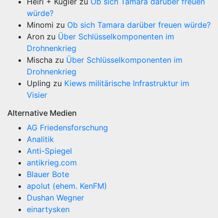
Heiri + Kugler
zu
Ob sich Tamara darüber freuen
würde?
Minomi
zu
Ob sich Tamara darüber freuen würde?
Aron
zu
Über Schlüsselkomponenten im
Drohnenkrieg
Mischa
zu
Über Schlüsselkomponenten im
Drohnenkrieg
Upling
zu
Kiews militärische Infrastruktur im
Visier
Alternative Medien
AG Friedensforschung
Analitik
Anti-Spiegel
antikrieg.com
Blauer Bote
apolut (ehem. KenFM)
Dushan Wegner
einartysken