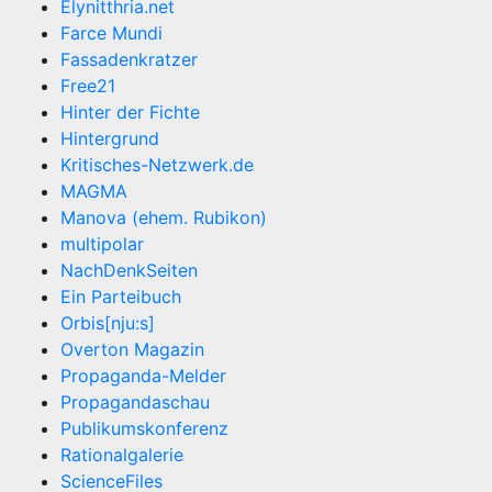
Elynitthria.net
Farce Mundi
Fassadenkratzer
Free21
Hinter der Fichte
Hintergrund
Kritisches-Netzwerk.de
MAGMA
Manova (ehem. Rubikon)
multipolar
NachDenkSeiten
Ein Parteibuch
Orbis[nju:s]
Overton Magazin
Propaganda-Melder
Propagandaschau
Publikumskonferenz
Rationalgalerie
ScienceFiles