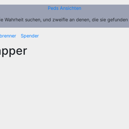
Peds Ansichten
ie Wahrheit suchen, und zweifle an denen, die sie gefunden
brenner
Spender
apper