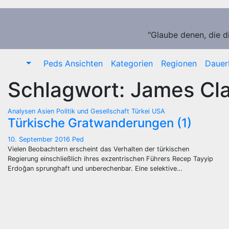
Zum
Inhalt
springen
"Glaube denen, die d
Peds Ansichten
Kategorien
Regionen
Dauer
Schlagwort:
James Cl
Analysen
Asien
Politik und Gesellschaft
Türkei
USA
Türkische Gratwanderungen (1)
10. September 2016
Ped
Vielen Beobachtern erscheint das Verhalten der türkischen
Regierung einschließlich ihres exzentrischen Führers Recep Tayyip
Erdoğan sprunghaft und unberechenbar. Eine selektive…