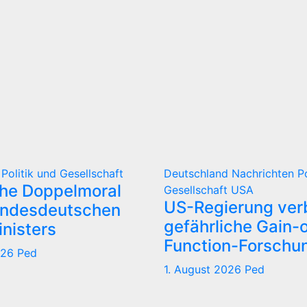
d
Politik und Gesellschaft
Deutschland
Nachrichten
P
che Doppelmoral
Gesellschaft
USA
US-Regierung verb
undesdeutschen
gefährliche Gain-o
nisters
Function-Forschu
026
Ped
1. August 2026
Ped