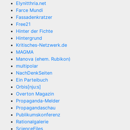
Elynitthria.net
Farce Mundi
Fassadenkratzer
Free21
Hinter der Fichte
Hintergrund
Kritisches-Netzwerk.de
MAGMA
Manova (ehem. Rubikon)
multipolar
NachDenkSeiten
Ein Parteibuch
Orbis[nju:s]
Overton Magazin
Propaganda-Melder
Propagandaschau
Publikumskonferenz
Rationalgalerie
ScienceFiles