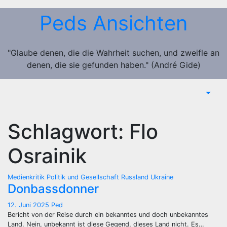
Zum
Peds Ansichten
Inhalt
springen
"Glaube denen, die die Wahrheit suchen, und zweifle an
denen, die sie gefunden haben." (André Gide)
Schlagwort:
Flo
Osrainik
Medienkritik
Politik und Gesellschaft
Russland
Ukraine
Donbassdonner
12. Juni 2025
Ped
Bericht von der Reise durch ein bekanntes und doch unbekanntes
Land. Nein, unbekannt ist diese Gegend, dieses Land nicht. Es…