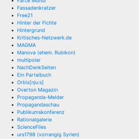
Farce Mundi
Fassadenkratzer
Free21
Hinter der Fichte
Hintergrund
Kritisches-Netzwerk.de
MAGMA
Manova (ehem. Rubikon)
multipolar
NachDenkSeiten
Ein Parteibuch
Orbis[nju:s]
Overton Magazin
Propaganda-Melder
Propagandaschau
Publikumskonferenz
Rationalgalerie
ScienceFiles
urs1798 (vorrangig Syrien)