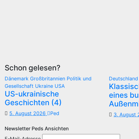
Schon gelesen?
Dänemark
Großbritannien
Politik und
Deutschlan
Klassis
Gesellschaft
Ukraine
USA
US-ukrainische
eines b
Geschichten (4)
Außenmi
5. August 2026
Ped
3. August
Newsletter Peds Ansichten
E-Mail-Adresse