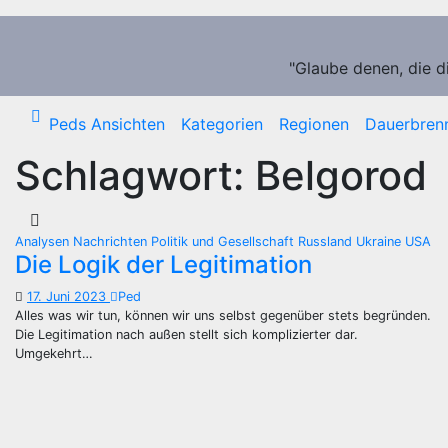
Zum
Inhalt
springen
"Glaube denen, die d
Peds Ansichten
Kategorien
Regionen
Dauerbren
Schlagwort:
Belgorod
Analysen
Nachrichten
Politik und Gesellschaft
Russland
Ukraine
USA
Die Logik der Legitimation
17. Juni 2023
Ped
Alles was wir tun, können wir uns selbst gegenüber stets begründen.
Die Legitimation nach außen stellt sich komplizierter dar.
Umgekehrt…