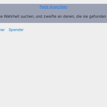
Peds Ansichten
ie Wahrheit suchen, und zweifle an denen, die sie gefunden
ner
Spender