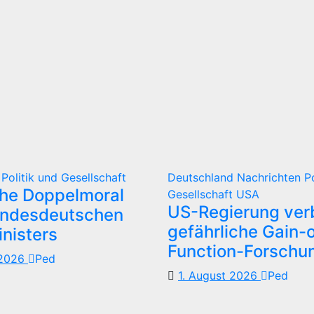
d
Politik und Gesellschaft
Deutschland
Nachrichten
P
che Doppelmoral
Gesellschaft
USA
US-Regierung verb
undesdeutschen
gefährliche Gain-o
nisters
Function-Forschu
 2026
Ped
1. August 2026
Ped