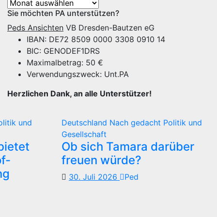
Archiv
Sie möchten PA unterstützen?
Peds Ansichten
VB Dresden-Bautzen eG
IBAN: DE72 8509 0000 3308 0910 14
BIC: GENODEF1DRS
Maximalbetrag: 50 €
Verwendungszweck: Unt.PA
Herzlichen Dank, an alle Unterstützer!
olitik und
Deutschland
Nach gedacht
Politik und
Gesellschaft
ietet
Ob sich Tamara darüber
f-
freuen würde?
ng
30. Juli 2026
Ped