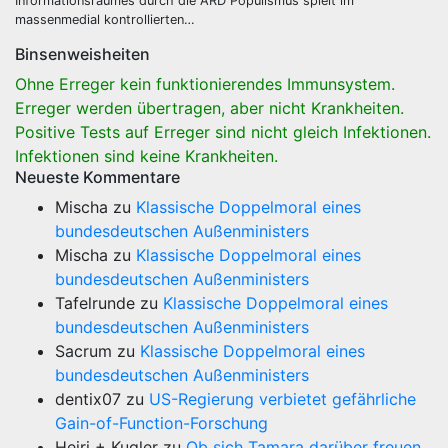
Informationsraumes durch die ARD Populismus spielt im
massenmedial kontrollierten…
Binsenweisheiten
Ohne Erreger kein funktionierendes Immunsystem.
Erreger werden übertragen, aber nicht Krankheiten.
Positive Tests auf Erreger sind nicht gleich Infektionen.
Infektionen sind keine Krankheiten.
Neueste Kommentare
Mischa
zu
Klassische Doppelmoral eines
bundesdeutschen Außenministers
Mischa
zu
Klassische Doppelmoral eines
bundesdeutschen Außenministers
Tafelrunde
zu
Klassische Doppelmoral eines
bundesdeutschen Außenministers
Sacrum
zu
Klassische Doppelmoral eines
bundesdeutschen Außenministers
dentix07
zu
US-Regierung verbietet gefährliche
Gain-of-Function-Forschung
Heiri + Kugler
zu
Ob sich Tamara darüber freuen