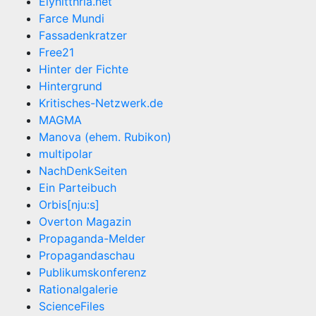
Elynitthria.net
Farce Mundi
Fassadenkratzer
Free21
Hinter der Fichte
Hintergrund
Kritisches-Netzwerk.de
MAGMA
Manova (ehem. Rubikon)
multipolar
NachDenkSeiten
Ein Parteibuch
Orbis[nju:s]
Overton Magazin
Propaganda-Melder
Propagandaschau
Publikumskonferenz
Rationalgalerie
ScienceFiles