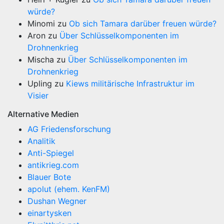
würde?
Minomi
zu
Ob sich Tamara darüber freuen würde?
Aron
zu
Über Schlüsselkomponenten im
Drohnenkrieg
Mischa
zu
Über Schlüsselkomponenten im
Drohnenkrieg
Upling
zu
Kiews militärische Infrastruktur im
Visier
Alternative Medien
AG Friedensforschung
Analitik
Anti-Spiegel
antikrieg.com
Blauer Bote
apolut (ehem. KenFM)
Dushan Wegner
einartysken