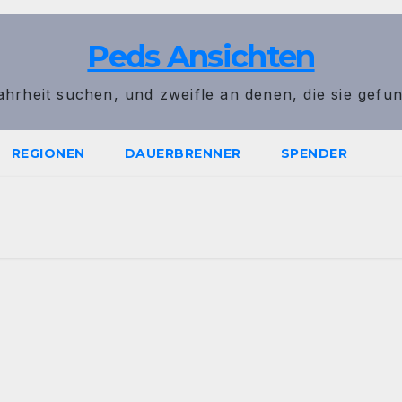
Peds Ansichten
ahrheit suchen, und zweifle an denen, die sie gefu
REGIONEN
DAUERBRENNER
SPENDER