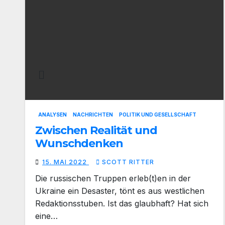
ANALYSEN
NACHRICHTEN
POLITIK UND GESELLSCHAFT
Zwischen Realität und
Wunschdenken
15. MAI 2022
SCOTT RITTER
Die russischen Truppen erleb(t)en in der
Ukraine ein Desaster, tönt es aus westlichen
Redaktionsstuben. Ist das glaubhaft? Hat sich
eine…