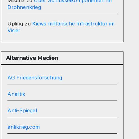
Mischa
zu
Über Schlüsselkomponenten im
Drohnenkrieg
Upling
zu
Kiews militärische Infrastruktur im
Visier
Alternative Medien
AG Friedensforschung
Analitik
Anti-Spiegel
antikrieg.com