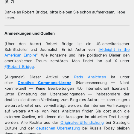
(6, 7)
Danke an Robert Bridge, bitte bleiben Sie schön aufmerksam, liebe
Leser.
Anmerkungen und Quellen
(Über den Autor) Robert Bridge ist ein US-amerikanischer
Schriftsteller und Journalist. Er ist Autor von „
Midnight in the
American Empire
”: Wie Konzerne und ihre politischen Diener den
amerikanischen Traum zerstören. Man findet ihn auf X unter
@Robert_Bridge
.
(Allgemein) Dieser Artikel von
Peds Ansichten
ist unter
einer
Creative Commons-Lizenz
(Namensnennung — Nicht
kommerziell — Keine Bearbeitungen 4.0 International) lizenziert.
Unter Einhaltung der Lizenzbedingungen — insbesondere der
deutlich sichtbaren Verlinkung zum Blog des Autors — kann er gern
weiterverbreitet und vervielfältigt werden. Bei internen Verlinkungen
auf weitere Artikel von Peds Ansichten finden Sie dort auch die
externen Quellen, mit denen die Aussagen im aktuellen Text belegt
werden. Alle Rechte aus der
Originalveröffentlichung
bei Strategic
Culture und der
deutschen Übersetzung
bei Russia Today bleiben
davon unbenommen.