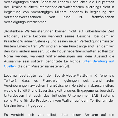
Verteidigungsminister Sébastien Lecornu besuchte die Hauptstadt
der Ukraine zu einem internationalen Waffenforum, allerdings nicht in
Begleitung von hochrangigen Militärs, sondern in Begleitung der
Vorstandsvorsitzenden von rund 20 französischen
Verteidigungsunternehmen.
„Kostenlose Waffenlieferungen können nicht auf unbestimmte Zeit
erfolgen“, sagte Lecornu während seines Besuchs, bei dem er
Präsident Wladimir Selenskij und seinen neuen Verteidigungsminister
Rustem Umerow traf. „Wir sind an einem Punkt angelangt, an dem wir
den Kurs ändern müssen. Lokale Industriepartnerschaften sollten zur
Norm werden, während Waffenlieferungen aus dem Ausland die
Ausnahme sein sollten“, berichtete Le Monde
unter Berufung auf
Quellen
, die dem Minister nahestehen (4).
Lecornu bestätigte auf der Social-Media-Plattform X (ehemals
Twitter), dass es Frankreich gelungen sei, „rund zehn
Vereinbarungen zwischen französischen Herstellern abzuschließen,
was die Solidität und Zuverlässigkeit unseres Engagements beweist“.
Unterdessen hat auch das britische Unternehmen BAE Systems
seine Pläne für die Produktion von Waffen auf dem Territorium der
Ukraine bekannt gegeben.
Es versteht sich von selbst, dass dieser Ansturm auf die