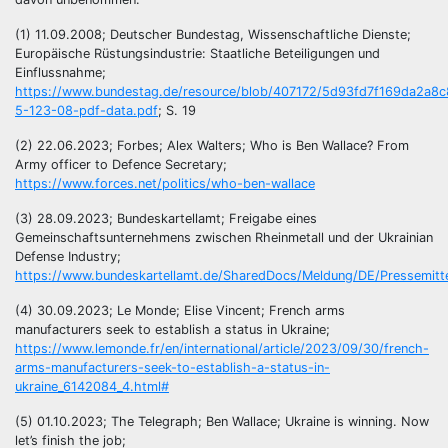
(1) 11.09.2008; Deutscher Bundestag, Wissenschaftliche Dienste;
Europäische Rüstungsindustrie: Staatliche Beteiligungen und
Einflussnahme;
https://www.bundestag.de/resource/blob/407172/5d93fd7f169da2a8
5-123-08-pdf-data.pdf
; S. 19
(2) 22.06.2023; Forbes; Alex Walters; Who is Ben Wallace? From
Army officer to Defence Secretary;
https://www.forces.net/politics/who-ben-wallace
(3) 28.09.2023; Bundeskartellamt; Freigabe eines
Gemeinschaftsunternehmens zwischen Rheinmetall und der Ukrainian
Defense Industry;
https://www.bundeskartellamt.de/SharedDocs/Meldung/DE/Pressemitt
(4) 30.09.2023; Le Monde; Elise Vincent; French arms
manufacturers seek to establish a status in Ukraine;
https://www.lemonde.fr/en/international/article/2023/09/30/french-
arms-manufacturers-seek-to-establish-a-status-in-
ukraine_6142084_4.html#
(5) 01.10.2023; The Telegraph; Ben Wallace; Ukraine is winning. Now
let’s finish the job;