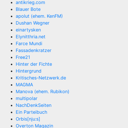
antikrieg.com
Blauer Bote
apolut (ehem. KenFM)
Dushan Wegner
einartysken
Elynitthria.net
Farce Mundi
Fassadenkratzer
Free21
Hinter der Fichte
Hintergrund
Kritisches-Netzwerk.de
MAGMA
Manova (ehem. Rubikon)
multipolar
NachDenkSeiten
Ein Parteibuch
Orbis[nju:s]
Overton Magazin