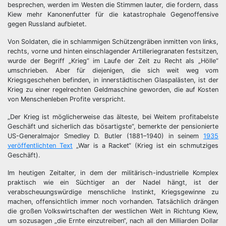
besprechen, werden im Westen die Stimmen lauter, die fordern, dass
Kiew mehr Kanonenfutter für die katastrophale Gegenoffensive
gegen Russland aufbietet.
Von Soldaten, die in schlammigen Schützengräben inmitten von links,
rechts, vorne und hinten einschlagender Artilleriegranaten festsitzen,
wurde der Begriff „Krieg“ im Laufe der Zeit zu Recht als „Hölle“
umschrieben. Aber für diejenigen, die sich weit weg vom
Kriegsgeschehen befinden, in innerstädtischen Glaspalästen, ist der
Krieg zu einer regelrechten Geldmaschine geworden, die auf Kosten
von Menschenleben Profite verspricht.
„Der Krieg ist möglicherweise das älteste, bei Weitem profitabelste
Geschäft und sicherlich das bösartigste“, bemerkte der pensionierte
US-Generalmajor Smedley D. Butler (1881–1940) in seinem
1935
veröffentlichten Text
„War is a Racket“ (Krieg ist ein schmutziges
Geschäft).
Im heutigen Zeitalter, in dem der militärisch-industrielle Komplex
praktisch wie ein Süchtiger an der Nadel hängt, ist der
verabscheuungswürdige menschliche Instinkt, Kriegsgewinne zu
machen, offensichtlich immer noch vorhanden. Tatsächlich drängen
die großen Volkswirtschaften der westlichen Welt in Richtung Kiew,
um sozusagen „die Ernte einzutreiben“, nach all den Milliarden Dollar