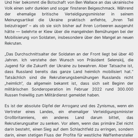
Und hier bekommt die Botschaft von Ben Wallace an das ukrainische
Volk einen sehr dunklen und sogar finsteren Beigeschmack. Während
der ehemalige britische Verteidigungsminister in seinem
Meinungsartikel die Ukraine praktisch anflehte, „ihren Teil
beizutragen“ – als ob sie sich bisher auf ihren Lorbeeren ausgeruht
hätte — belehrte er Kiew über die mangelnden Bemühungen bei der
Mobilisierung von Soldaten, insbesondere über den Mangel an neuen
Rekruten.
„Das Durchschnittsalter der Soldaten an der Front liegt bei über 40
Jahren. Ich verstehe den Wunsch von Präsident Selenskij, die
Jugend für die Zukunft der Ukraine zu bewahren. Aber Tatsache ist,
dass Russland bereits das ganze Land heimlich mobilisiert hat.“
Tatsächlich sind die Rekrutierungsbemühungen Russlands nicht
„heimlich“, da allgemein bekannt ist, dass sich seit Beginn der
militärischen Sonderoperation im Februar 2022 rund 300.000
Russen freiwillig zum Militärdienst gemeldet haben.
Es ist der absolute Gipfel der Arroganz und des Zynismus, wenn ein
Vertreter eines Landes, ein ehemaliger Verteidigungsminister
Großbritanniens, ein anderes Land darum bittet, das
Rekrutierungsalter zu senken. Vor allem, wenn das primäre Ziel nicht
darin besteht, einen Sieg auf dem Schlachtfeld zu erringen, sondern
darin, einen stetigen Fluss der Profite für westliche Waffenhersteller