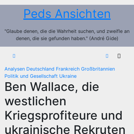
Zum
Peds Ansichten
Inhalt
springen
"Glaube denen, die die Wahrheit suchen, und zweifle an
denen, die sie gefunden haben." (André Gide)
Analysen
Deutschland
Frankreich
Großbritannien
Politik und Gesellschaft
Ukraine
Ben Wallace, die
westlichen
Kriegsprofiteure und
ukrainische Rekruten