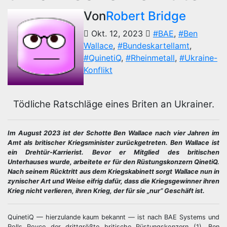
Von
Robert Bridge
Okt. 12, 2023
#BAE
,
#Ben
Wallace
,
#Bundeskartellamt
,
#QuinetiQ
,
#Rheinmetall
,
#Ukraine-
Konflikt
Tödliche Ratschläge eines Briten an Ukrainer.
Im August 2023 ist der Schotte Ben Wallace nach vier Jahren im
Amt als britischer Kriegsminister zurückgetreten. Ben Wallace ist
ein Drehtür-Karrierist. Bevor er Mitglied des britischen
Unterhauses wurde, arbeitete er für den Rüstungskonzern QinetiQ.
Nach seinem Rücktritt aus dem Kriegskabinett sorgt Wallace nun in
zynischer Art und Weise eifrig dafür, dass die Kriegsgewinner ihren
Krieg nicht verlieren, ihren Krieg, der für sie „nur“ Geschäft ist.
QuinetiQ — hierzulande kaum bekannt — ist nach BAE Systems und
Rolls Royce der drittgrößte britische Rüstungskonzern (1). Ben