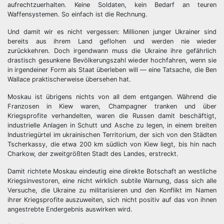
aufrechtzuerhalten. Keine Soldaten, kein Bedarf an teuren
Waffensystemen. So einfach ist die Rechnung.
Und damit wir es nicht vergessen: Millionen junger Ukrainer sind
bereits aus ihrem Land geflohen und werden nie wieder
zurückkehren. Doch irgendwann muss die Ukraine ihre gefährlich
drastisch gesunkene Bevölkerungszahl wieder hochfahren, wenn sie
in irgendeiner Form als Staat überleben will — eine Tatsache, die Ben
Wallace praktischerweise übersehen hat.
Moskau ist übrigens nichts von all dem entgangen. Während die
Franzosen in Kiew waren, Champagner tranken und über
Kriegsprofite verhandelten, waren die Russen damit beschäftigt,
industrielle Anlagen in Schutt und Asche zu legen, in einem breiten
Industriegürtel im ukrainischen Territorium, der sich von den Städten
Tscherkassy, die etwa 200 km südlich von Kiew liegt, bis hin nach
Charkow, der zweitgrößten Stadt des Landes, erstreckt.
Damit richtete Moskau eindeutig eine direkte Botschaft an westliche
Kriegsinvestoren, eine nicht wirklich subtile Warnung, dass sich alle
Versuche, die Ukraine zu militarisieren und den Konflikt im Namen
ihrer Kriegsprofite auszuweiten, sich nicht positiv auf das von ihnen
angestrebte Endergebnis auswirken wird.