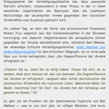
Kriegsgewinne der Verteidigungsindustrie das dazu passende
Narrativ erfordert, insbesondere in einer Phase, in der in vielen
westlichen Hauptstädten die Besorgnis über die spürbaren
Rückschläge der ukrainischen Armee gegenüber den russischen
Streitkräften zum Ausdruck gebracht wird.
Am selben Tag, an dem die Partei des prorussischen Populisten
Robert Fico siegreich aus den Parlamentswahlen in der Slowakei
hervorging und dadurch möglicherweise die europäische Einheit
gegenüber der Ukraine destabilisieren wird, verfasste Ben Wallace,
der ehemalige britische Verteidigungsminister,
einen Hammer von
einem Meinungsartikel
für den britischen
Telegraph
, wo er ohne jede
Spur von Ironie behauptete, dass „die Gegenoffensive der Ukraine
erfolgreich ist.“
„Flüstern Sie es, wenn Sie es nötig haben. Trauen Sie sich, es zu
denken. Aber jetzt müssen wir den Job beenden. Die Gegenoffensive
der Ukraine ist erfolgreich. Langsam aber sicher durchbrechen die
ukrainischen Streitkräfte die russischen Linien. Manchmal Meter für
Meter, manchmal Dorf für Dorf, die Ukraine hat den Schwung und
gewinnt an Boden.“
(5)
Es gibt nur ein Problem mit der übertriebenen Euphorie von Ben
Wallace — was er von sich gibt, ist völliger Blödsinn. Und doch