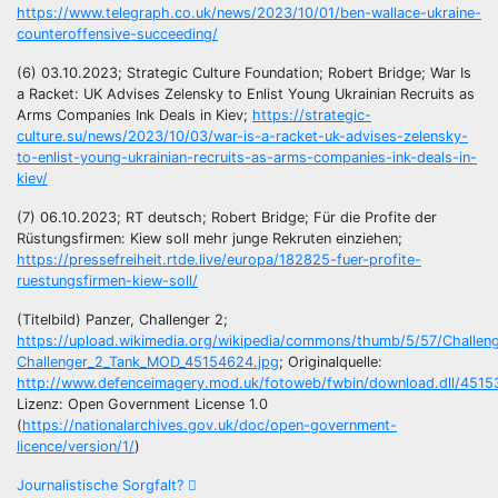
https://www.telegraph.co.uk/news/2023/10/01/ben-wallace-ukraine-
counteroffensive-succeeding/
(6) 03.10.2023; Strategic Culture Foundation; Robert Bridge; War Is
a Racket: UK Advises Zelensky to Enlist Young Ukrainian Recruits as
Arms Companies Ink Deals in Kiev;
https://strategic-
culture.su/news/2023/10/03/war-is-a-racket-uk-advises-zelensky-
to-enlist-young-ukrainian-recruits-as-arms-companies-ink-deals-in-
kiev/
(7) 06.10.2023; RT deutsch; Robert Bridge; Für die Profite der
Rüstungsfirmen: Kiew soll mehr junge Rekruten einziehen;
https://pressefreiheit.rtde.live/europa/182825-fuer-profite-
ruestungsfirmen-kiew-soll/
(Titelbild) Panzer, Challenger 2;
https://upload.wikimedia.org/wikipedia/commons/thumb/5/57/Challe
Challenger_2_Tank_MOD_45154624.jpg
; Originalquelle:
http://www.defenceimagery.mod.uk/fotoweb/fwbin/download.dll/4515
Lizenz: Open Government License 1.0
(
https://nationalarchives.gov.uk/doc/open-government-
licence/version/1/
)
Beitragsnavigation
Journalistische Sorgfalt?