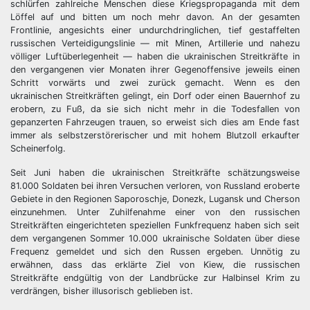
schlürfen zahlreiche Menschen diese Kriegspropaganda mit dem
Löffel auf und bitten um noch mehr davon. An der gesamten
Frontlinie, angesichts einer undurchdringlichen, tief gestaffelten
russischen Verteidigungslinie — mit Minen, Artillerie und nahezu
völliger Luftüberlegenheit — haben die ukrainischen Streitkräfte in
den vergangenen vier Monaten ihrer Gegenoffensive jeweils einen
Schritt vorwärts und zwei zurück gemacht. Wenn es den
ukrainischen Streitkräften gelingt, ein Dorf oder einen Bauernhof zu
erobern, zu Fuß, da sie sich nicht mehr in die Todesfallen von
gepanzerten Fahrzeugen trauen, so erweist sich dies am Ende fast
immer als selbstzerstörerischer und mit hohem Blutzoll erkaufter
Scheinerfolg.
Seit Juni haben die ukrainischen Streitkräfte schätzungsweise
81.000 Soldaten bei ihren Versuchen verloren, von Russland eroberte
Gebiete in den Regionen Saporoschje, Donezk, Lugansk und Cherson
einzunehmen. Unter Zuhilfenahme einer von den russischen
Streitkräften eingerichteten speziellen Funkfrequenz haben sich seit
dem vergangenen Sommer 10.000 ukrainische Soldaten über diese
Frequenz gemeldet und sich den Russen ergeben. Unnötig zu
erwähnen, dass das erklärte Ziel von Kiew, die russischen
Streitkräfte endgültig von der Landbrücke zur Halbinsel Krim zu
verdrängen, bisher illusorisch geblieben ist.