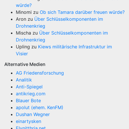
würde?
Minomi
zu
Ob sich Tamara darüber freuen würde?
Aron
zu
Über Schlüsselkomponenten im
Drohnenkrieg
Mischa
zu
Über Schlüsselkomponenten im
Drohnenkrieg
Upling
zu
Kiews militärische Infrastruktur im
Visier
Alternative Medien
AG Friedensforschung
Analitik
Anti-Spiegel
antikrieg.com
Blauer Bote
apolut (ehem. KenFM)
Dushan Wegner
einartysken
Elynitthria.net