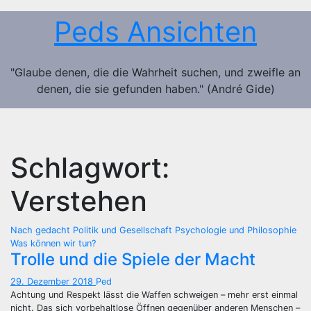
Zum
Peds Ansichten
Inhalt
springen
"Glaube denen, die die Wahrheit suchen, und zweifle an
denen, die sie gefunden haben." (André Gide)
Schlagwort:
Verstehen
Nach gedacht
Politik und Gesellschaft
Psychologie und Philosophie
Was können wir tun?
Trolle und die Spiele der Macht
29. Dezember 2018
Ped
Achtung und Respekt lässt die Waffen schweigen – mehr erst einmal
nicht. Das sich vorbehaltlose Öffnen gegenüber anderen Menschen –