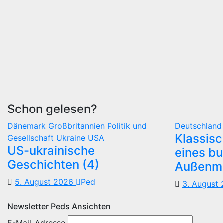
Schon gelesen?
Dänemark
Großbritannien
Politik und
Deutschlan
Klassis
Gesellschaft
Ukraine
USA
US-ukrainische
eines b
Geschichten (4)
Außenmi
5. August 2026
Ped
3. August
Newsletter Peds Ansichten
E-Mail-Adresse