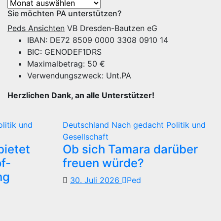
Archiv
Sie möchten PA unterstützen?
Peds Ansichten
VB Dresden-Bautzen eG
IBAN: DE72 8509 0000 3308 0910 14
BIC: GENODEF1DRS
Maximalbetrag: 50 €
Verwendungszweck: Unt.PA
Herzlichen Dank, an alle Unterstützer!
olitik und
Deutschland
Nach gedacht
Politik und
Gesellschaft
ietet
Ob sich Tamara darüber
f-
freuen würde?
ng
30. Juli 2026
Ped