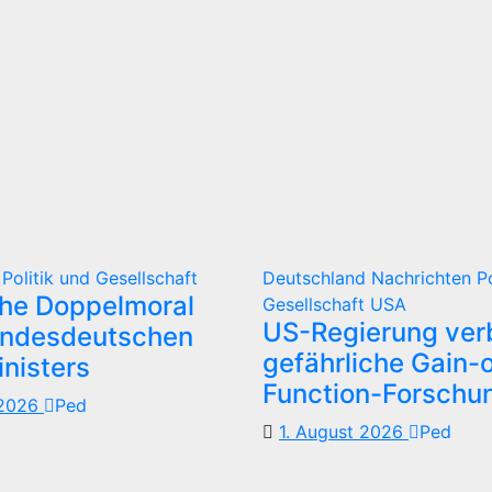
d
Politik und Gesellschaft
Deutschland
Nachrichten
P
che Doppelmoral
Gesellschaft
USA
US-Regierung verb
undesdeutschen
gefährliche Gain-o
nisters
Function-Forschu
 2026
Ped
1. August 2026
Ped