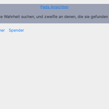
Peds Ansichten
ie Wahrheit suchen, und zweifle an denen, die sie gefunden
ner
Spender