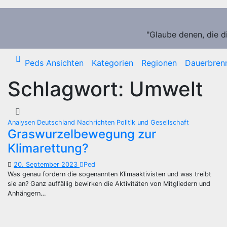
Zum
Inhalt
springen
"Glaube denen, die d
Peds Ansichten
Kategorien
Regionen
Dauerbren
Schlagwort:
Umwelt
Analysen
Deutschland
Nachrichten
Politik und Gesellschaft
Graswurzelbewegung zur
Klimarettung?
20. September 2023
Ped
Was genau fordern die sogenannten Klimaaktivisten und was treibt
sie an? Ganz auffällig bewirken die Aktivitäten von Mitgliedern und
Anhängern…