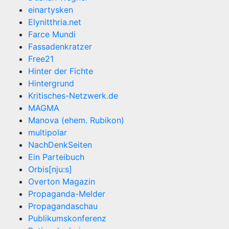
einartysken
Elynitthria.net
Farce Mundi
Fassadenkratzer
Free21
Hinter der Fichte
Hintergrund
Kritisches-Netzwerk.de
MAGMA
Manova (ehem. Rubikon)
multipolar
NachDenkSeiten
Ein Parteibuch
Orbis[nju:s]
Overton Magazin
Propaganda-Melder
Propagandaschau
Publikumskonferenz