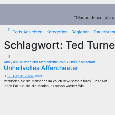
Zum
Inhalt
springen
"Glaube denen, die d
Peds Ansichten
Kategorien
Regionen
Dauerbren
Schlagwort:
Ted Turne
Analysen
Deutschland
Medienkritik
Politik und Gesellschaft
Unheilvolles Affentheater
19. August 2024
Ped
Verblöden sie die Menschen im vollen Bewusstsein ihres Tuns? Auf
jeden Fall tun sie, die Medien, es schon wieder! Wie…