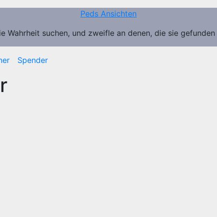
Peds Ansichten
ie Wahrheit suchen, und zweifle an denen, die sie gefunden
ner
Spender
r