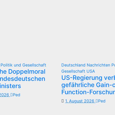
d
Politik und Gesellschaft
Deutschland
Nachrichten
P
che Doppelmoral
Gesellschaft
USA
US-Regierung verb
undesdeutschen
gefährliche Gain-o
nisters
Function-Forschu
 2026
Ped
1. August 2026
Ped