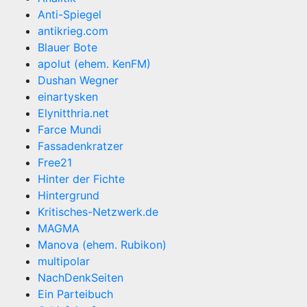
Anti-Spiegel
antikrieg.com
Blauer Bote
apolut (ehem. KenFM)
Dushan Wegner
einartysken
Elynitthria.net
Farce Mundi
Fassadenkratzer
Free21
Hinter der Fichte
Hintergrund
Kritisches-Netzwerk.de
MAGMA
Manova (ehem. Rubikon)
multipolar
NachDenkSeiten
Ein Parteibuch