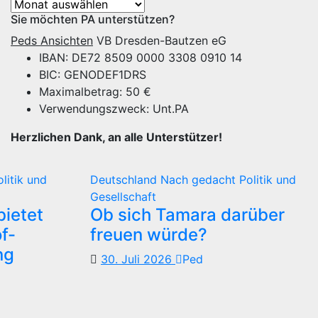
Archiv
Sie möchten PA unterstützen?
Peds Ansichten
VB Dresden-Bautzen eG
IBAN: DE72 8509 0000 3308 0910 14
BIC: GENODEF1DRS
Maximalbetrag: 50 €
Verwendungszweck: Unt.PA
Herzlichen Dank, an alle Unterstützer!
olitik und
Deutschland
Nach gedacht
Politik und
Gesellschaft
ietet
Ob sich Tamara darüber
f-
freuen würde?
ng
30. Juli 2026
Ped