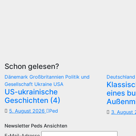
Schon gelesen?
Dänemark
Großbritannien
Politik und
Deutschlan
Klassis
Gesellschaft
Ukraine
USA
US-ukrainische
eines b
Geschichten (4)
Außenmi
5. August 2026
Ped
3. August
Newsletter Peds Ansichten
E-Mail-Adresse