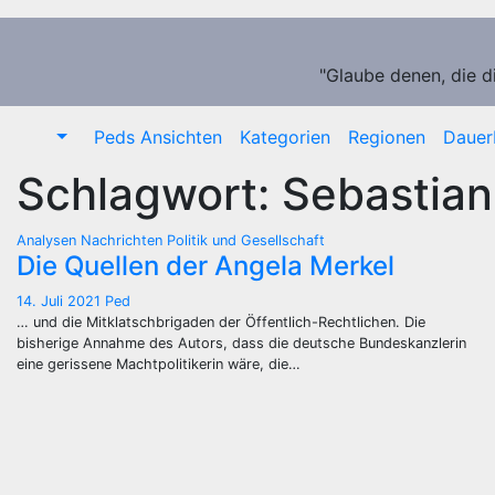
Zum
Inhalt
springen
"Glaube denen, die d
Peds Ansichten
Kategorien
Regionen
Dauer
Schlagwort:
Sebastia
Analysen
Nachrichten
Politik und Gesellschaft
Die Quellen der Angela Merkel
14. Juli 2021
Ped
… und die Mitklatschbrigaden der Öffentlich-Rechtlichen. Die
bisherige Annahme des Autors, dass die deutsche Bundeskanzlerin
eine gerissene Machtpolitikerin wäre, die…