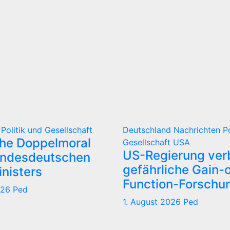
d
Politik und Gesellschaft
Deutschland
Nachrichten
P
che Doppelmoral
Gesellschaft
USA
US-Regierung verb
undesdeutschen
gefährliche Gain-o
nisters
Function-Forschu
026
Ped
1. August 2026
Ped