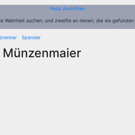
Peds Ansichten
ie Wahrheit suchen, und zweifle an denen, die sie gefunden
brenner
Spender
n Münzenmaier