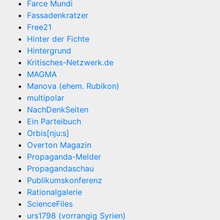
Farce Mundi
Fassadenkratzer
Free21
Hinter der Fichte
Hintergrund
Kritisches-Netzwerk.de
MAGMA
Manova (ehem. Rubikon)
multipolar
NachDenkSeiten
Ein Parteibuch
Orbis[nju:s]
Overton Magazin
Propaganda-Melder
Propagandaschau
Publikumskonferenz
Rationalgalerie
ScienceFiles
urs1798 (vorrangig Syrien)