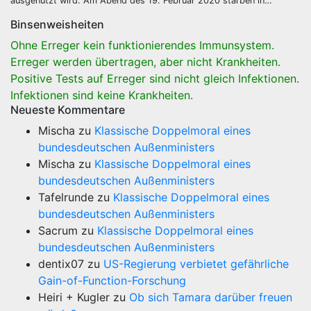
ausgenutzt wird. Am Abend des 19. Februar 2020 starben in…
Binsenweisheiten
Ohne Erreger kein funktionierendes Immunsystem.
Erreger werden übertragen, aber nicht Krankheiten.
Positive Tests auf Erreger sind nicht gleich Infektionen.
Infektionen sind keine Krankheiten.
Neueste Kommentare
Mischa
zu
Klassische Doppelmoral eines
bundesdeutschen Außenministers
Mischa
zu
Klassische Doppelmoral eines
bundesdeutschen Außenministers
Tafelrunde
zu
Klassische Doppelmoral eines
bundesdeutschen Außenministers
Sacrum
zu
Klassische Doppelmoral eines
bundesdeutschen Außenministers
dentix07
zu
US-Regierung verbietet gefährliche
Gain-of-Function-Forschung
Heiri + Kugler
zu
Ob sich Tamara darüber freuen