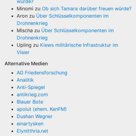
würde?
Minomi
zu
Ob sich Tamara darüber freuen würde?
Aron
zu
Über Schlüsselkomponenten im
Drohnenkrieg
Mischa
zu
Über Schlüsselkomponenten im
Drohnenkrieg
Upling
zu
Kiews militärische Infrastruktur im
Visier
Alternative Medien
AG Friedensforschung
Analitik
Anti-Spiegel
antikrieg.com
Blauer Bote
apolut (ehem. KenFM)
Dushan Wegner
einartysken
Elynitthria.net