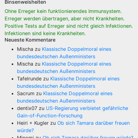
Binsenweisheiten
Ohne Erreger kein funktionierendes Immunsystem.
Erreger werden übertragen, aber nicht Krankheiten.
Positive Tests auf Erreger sind nicht gleich Infektionen.
Infektionen sind keine Krankheiten.
Neueste Kommentare
Mischa
zu
Klassische Doppelmoral eines
bundesdeutschen Außenministers
Mischa
zu
Klassische Doppelmoral eines
bundesdeutschen Außenministers
Tafelrunde
zu
Klassische Doppelmoral eines
bundesdeutschen Außenministers
Sacrum
zu
Klassische Doppelmoral eines
bundesdeutschen Außenministers
dentix07
zu
US-Regierung verbietet gefährliche
Gain-of-Function-Forschung
Heiri + Kugler
zu
Ob sich Tamara darüber freuen
würde?
Minomi
zu
Ob sich Tamara darüber freuen würde?