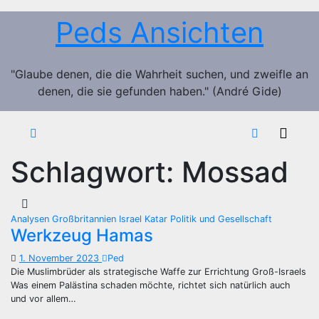
Zum
Peds Ansichten
Inhalt
springen
"Glaube denen, die die Wahrheit suchen, und zweifle an
denen, die sie gefunden haben." (André Gide)
Schlagwort:
Mossad
Analysen
Großbritannien
Israel
Katar
Politik und Gesellschaft
Werkzeug Hamas
1. November 2023
Ped
Die Muslimbrüder als strategische Waffe zur Errichtung Groß-Israels
Was einem Palästina schaden möchte, richtet sich natürlich auch
und vor allem…