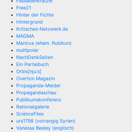
Fassadenkratzer
Free21
Hinter der Fichte
Hintergrund
Kritisches-Netzwerk.de
MAGMA
Manova (ehem. Rubikon)
multipolar
NachDenkSeiten
Ein Parteibuch
Orbis[nju:s]
Overton Magazin
Propaganda-Melder
Propagandaschau
Publikumskonferenz
Rationalgalerie
ScienceFiles
urs1798 (vorrangig Syrien)
Vanessa Beeley (englisch)