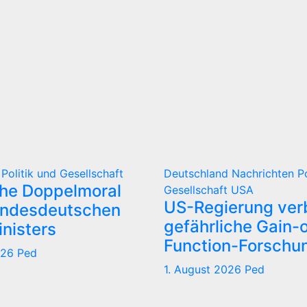
d
Politik und Gesellschaft
Deutschland
Nachrichten
P
che Doppelmoral
Gesellschaft
USA
US-Regierung verb
undesdeutschen
gefährliche Gain-o
nisters
Function-Forschu
026
Ped
1. August 2026
Ped