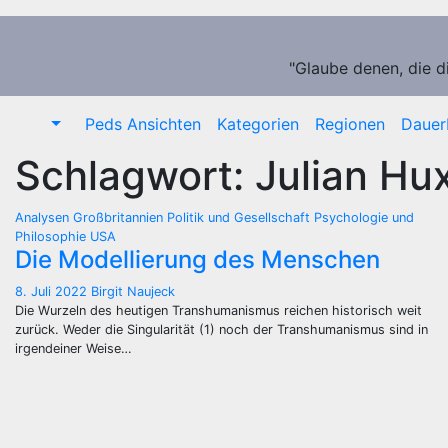
Zum
Inhalt
springen
"Glaube denen, die d
Peds Ansichten
Kategorien
Regionen
Dauer
Schlagwort:
Julian Hu
Analysen
Großbritannien
Politik und Gesellschaft
Psychologie und
Philosophie
USA
Die Modellierung des Menschen
8. Juli 2022
Birgit Naujeck
Die Wurzeln des heutigen Transhumanismus reichen historisch weit
zurück. Weder die Singularität (1) noch der Transhumanismus sind in
irgendeiner Weise…