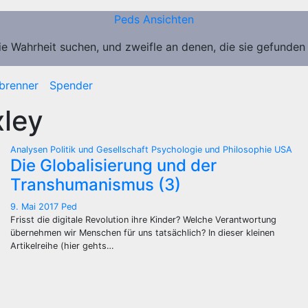
Peds Ansichten
ie Wahrheit suchen, und zweifle an denen, die sie gefunden
brenner
Spender
xley
Analysen
Politik und Gesellschaft
Psychologie und Philosophie
USA
Die Globalisierung und der
Transhumanismus (3)
9. Mai 2017
Ped
Frisst die digitale Revolution ihre Kinder? Welche Verantwortung
übernehmen wir Menschen für uns tatsächlich? In dieser kleinen
Artikelreihe (hier gehts…