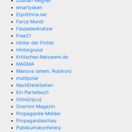
Dushan Wegner
einartysken
Elynitthria.net
Farce Mundi
Fassadenkratzer
Free21
Hinter der Fichte
Hintergrund
Kritisches-Netzwerk.de
MAGMA
Manova (ehem. Rubikon)
multipolar
NachDenkSeiten
Ein Parteibuch
Orbis[nju:s]
Overton Magazin
Propaganda-Melder
Propagandaschau
Publikumskonferenz