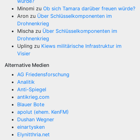
würde?
Minomi
zu
Ob sich Tamara darüber freuen würde?
Aron
zu
Über Schlüsselkomponenten im
Drohnenkrieg
Mischa
zu
Über Schlüsselkomponenten im
Drohnenkrieg
Upling
zu
Kiews militärische Infrastruktur im
Visier
Alternative Medien
AG Friedensforschung
Analitik
Anti-Spiegel
antikrieg.com
Blauer Bote
apolut (ehem. KenFM)
Dushan Wegner
einartysken
Elynitthria.net