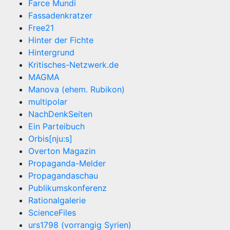
Farce Mundi
Fassadenkratzer
Free21
Hinter der Fichte
Hintergrund
Kritisches-Netzwerk.de
MAGMA
Manova (ehem. Rubikon)
multipolar
NachDenkSeiten
Ein Parteibuch
Orbis[nju:s]
Overton Magazin
Propaganda-Melder
Propagandaschau
Publikumskonferenz
Rationalgalerie
ScienceFiles
urs1798 (vorrangig Syrien)