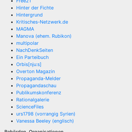
Free21
Hinter der Fichte
Hintergrund
Kritisches-Netzwerk.de
MAGMA
Manova (ehem. Rubikon)
multipolar
NachDenkSeiten
Ein Parteibuch
Orbis[nju:s]
Overton Magazin
Propaganda-Melder
Propagandaschau
Publikumskonferenz
Rationalgalerie
ScienceFiles
urs1798 (vorrangig Syrien)
Vanessa Beeley (englisch)
Behörden, Organisationen