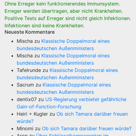
Ohne Erreger kein funktionierendes Immunsystem.
Erreger werden übertragen, aber nicht Krankheiten.
Positive Tests auf Erreger sind nicht gleich Infektionen.
Infektionen sind keine Krankheiten.
Neueste Kommentare
Mischa
zu
Klassische Doppelmoral eines
bundesdeutschen Außenministers
Mischa
zu
Klassische Doppelmoral eines
bundesdeutschen Außenministers
Tafelrunde
zu
Klassische Doppelmoral eines
bundesdeutschen Außenministers
Sacrum
zu
Klassische Doppelmoral eines
bundesdeutschen Außenministers
dentix07
zu
US-Regierung verbietet gefährliche
Gain-of-Function-Forschung
Heiri + Kugler
zu
Ob sich Tamara darüber freuen
würde?
Minomi
zu
Ob sich Tamara darüber freuen würde?
Aron
zu
Über Schlüsselkomponenten im