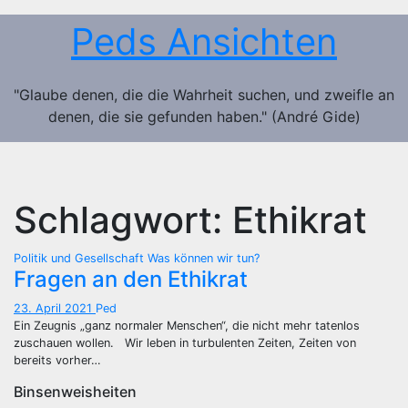
Zum
Peds Ansichten
Inhalt
springen
"Glaube denen, die die Wahrheit suchen, und zweifle an
denen, die sie gefunden haben." (André Gide)
Schlagwort:
Ethikrat
Politik und Gesellschaft
Was können wir tun?
Fragen an den Ethikrat
23. April 2021
Ped
Ein Zeugnis „ganz normaler Menschen“, die nicht mehr tatenlos
zuschauen wollen. Wir leben in turbulenten Zeiten, Zeiten von
bereits vorher…
Binsenweisheiten