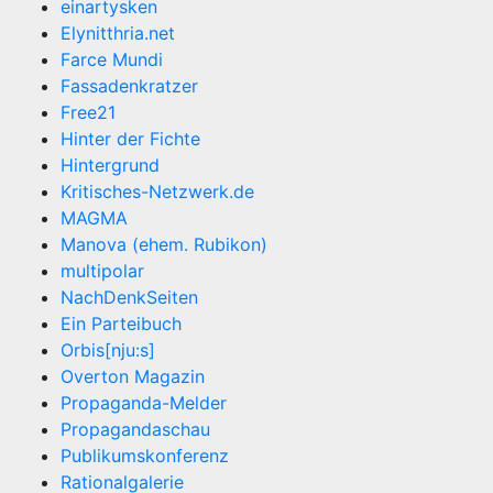
einartysken
Elynitthria.net
Farce Mundi
Fassadenkratzer
Free21
Hinter der Fichte
Hintergrund
Kritisches-Netzwerk.de
MAGMA
Manova (ehem. Rubikon)
multipolar
NachDenkSeiten
Ein Parteibuch
Orbis[nju:s]
Overton Magazin
Propaganda-Melder
Propagandaschau
Publikumskonferenz
Rationalgalerie