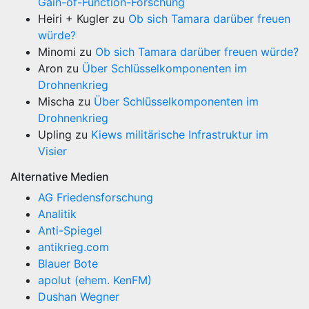
Gain-of-Function-Forschung
Heiri + Kugler
zu
Ob sich Tamara darüber freuen
würde?
Minomi
zu
Ob sich Tamara darüber freuen würde?
Aron
zu
Über Schlüsselkomponenten im
Drohnenkrieg
Mischa
zu
Über Schlüsselkomponenten im
Drohnenkrieg
Upling
zu
Kiews militärische Infrastruktur im
Visier
Alternative Medien
AG Friedensforschung
Analitik
Anti-Spiegel
antikrieg.com
Blauer Bote
apolut (ehem. KenFM)
Dushan Wegner