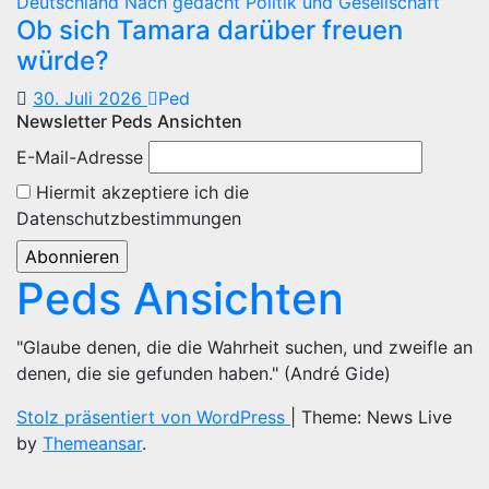
Deutschland
Nach gedacht
Politik und Gesellschaft
Ob sich Tamara darüber freuen
würde?
30. Juli 2026
Ped
Newsletter Peds Ansichten
E-Mail-Adresse
Hiermit akzeptiere ich die
Datenschutzbestimmungen
Peds Ansichten
"Glaube denen, die die Wahrheit suchen, und zweifle an
denen, die sie gefunden haben." (André Gide)
Stolz präsentiert von WordPress
|
Theme: News Live
by
Themeansar
.