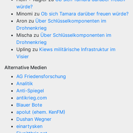
würde?
Minomi
zu
Ob sich Tamara darüber freuen würde?
Aron
zu
Über Schlüsselkomponenten im
Drohnenkrieg
Mischa
zu
Über Schlüsselkomponenten im
Drohnenkrieg
Upling
zu
Kiews militärische Infrastruktur im
Visier
Alternative Medien
AG Friedensforschung
Analitik
Anti-Spiegel
antikrieg.com
Blauer Bote
apolut (ehem. KenFM)
Dushan Wegner
einartysken