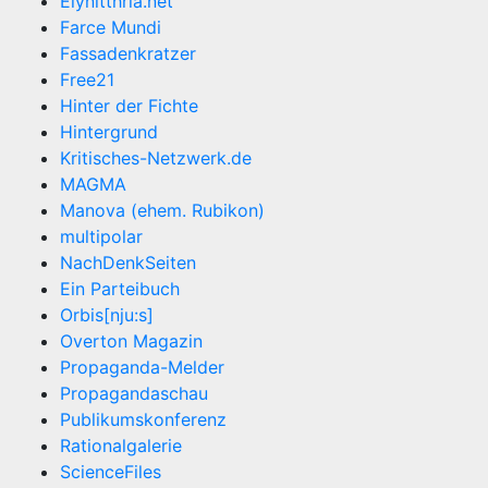
Elynitthria.net
Farce Mundi
Fassadenkratzer
Free21
Hinter der Fichte
Hintergrund
Kritisches-Netzwerk.de
MAGMA
Manova (ehem. Rubikon)
multipolar
NachDenkSeiten
Ein Parteibuch
Orbis[nju:s]
Overton Magazin
Propaganda-Melder
Propagandaschau
Publikumskonferenz
Rationalgalerie
ScienceFiles