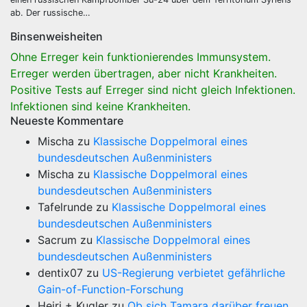
ab. Der russische…
Binsenweisheiten
Ohne Erreger kein funktionierendes Immunsystem.
Erreger werden übertragen, aber nicht Krankheiten.
Positive Tests auf Erreger sind nicht gleich Infektionen.
Infektionen sind keine Krankheiten.
Neueste Kommentare
Mischa
zu
Klassische Doppelmoral eines
bundesdeutschen Außenministers
Mischa
zu
Klassische Doppelmoral eines
bundesdeutschen Außenministers
Tafelrunde
zu
Klassische Doppelmoral eines
bundesdeutschen Außenministers
Sacrum
zu
Klassische Doppelmoral eines
bundesdeutschen Außenministers
dentix07
zu
US-Regierung verbietet gefährliche
Gain-of-Function-Forschung
Heiri + Kugler
zu
Ob sich Tamara darüber freuen