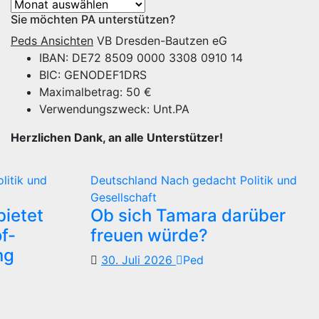
Archiv
Sie möchten PA unterstützen?
Peds Ansichten
VB Dresden-Bautzen eG
IBAN: DE72 8509 0000 3308 0910 14
BIC: GENODEF1DRS
Maximalbetrag: 50 €
Verwendungszweck: Unt.PA
Herzlichen Dank, an alle Unterstützer!
olitik und
Deutschland
Nach gedacht
Politik und
Gesellschaft
ietet
Ob sich Tamara darüber
f-
freuen würde?
ng
30. Juli 2026
Ped