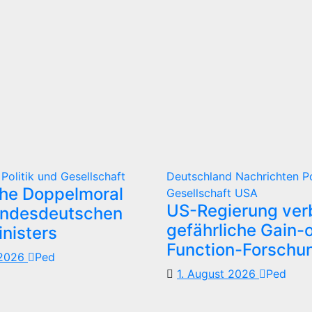
d
Politik und Gesellschaft
Deutschland
Nachrichten
P
che Doppelmoral
Gesellschaft
USA
US-Regierung verb
undesdeutschen
gefährliche Gain-o
nisters
Function-Forschu
 2026
Ped
1. August 2026
Ped