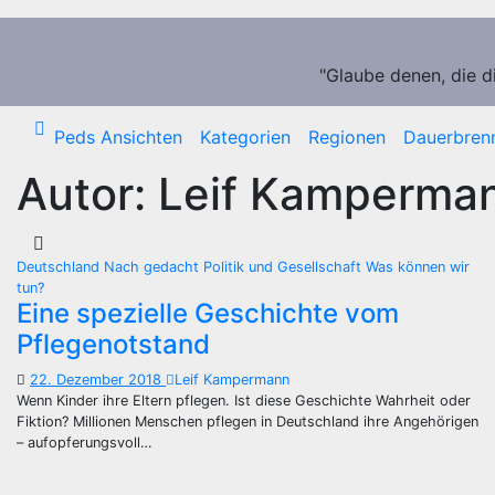
Zum
Inhalt
springen
"Glaube denen, die d
Peds Ansichten
Kategorien
Regionen
Dauerbren
Autor:
Leif Kamperma
Deutschland
Nach gedacht
Politik und Gesellschaft
Was können wir
tun?
Eine spezielle Geschichte vom
Pflegenotstand
22. Dezember 2018
Leif Kampermann
Wenn Kinder ihre Eltern pflegen. Ist diese Geschichte Wahrheit oder
Fiktion? Millionen Menschen pflegen in Deutschland ihre Angehörigen
– aufopferungsvoll…