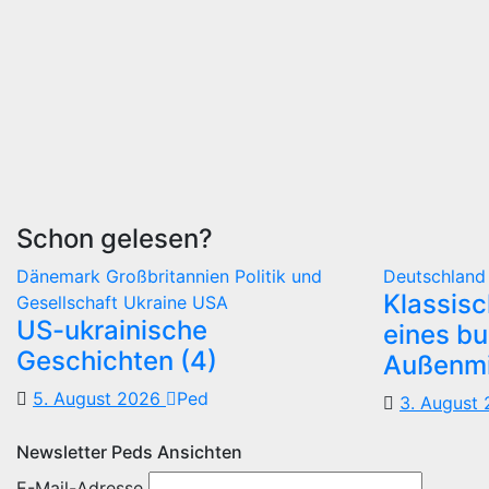
Schon gelesen?
Dänemark
Großbritannien
Politik und
Deutschlan
Klassis
Gesellschaft
Ukraine
USA
US-ukrainische
eines b
Geschichten (4)
Außenmi
5. August 2026
Ped
3. August
Newsletter Peds Ansichten
E-Mail-Adresse