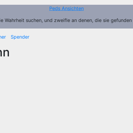
Peds Ansichten
ie Wahrheit suchen, und zweifle an denen, die sie gefunden
ner
Spender
nn