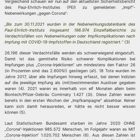
Vergleichend schauen wir nun auf den aktuellsten Sicherheitsbericht
des Paul-Ehrlich-Institutes (PEI) zu gemeldeten „Impf“-
Nebenwirkungen „gegen Corona“:
„Bis zum 30.11.2021 wurden in der Nebenwirkungsdatenbank des
Paul-Ehrlich-Instituts insgesamt 196.974 Einzelfallberichte zu
Verdachtsfällen von Nebenwirkungen oder Impfkomplikationen nach
Impfung mit COVID-19-Impfstoffen in Deutschland registriert.“
(3)
26.196 dieser Verdachtsfälle werden als schwerwiegend eingestuft.
Damit ist das gemittelte Risiko schwerer Komplikationen bei
Impfungen plus „Corona-Injektionen“ um mindestens den Faktor 26
(in Prozenten sind das 2.600%!) gestiegen (a1). 18 Tote wurden im
Jahre 2017, über alle Impfungen hinweg erfasst, bei denen Indizien
auf die jeweilige Impfung als (mit)bestimmenden Auslöser gegeben
waren (4). 2021 waren es innerhalb von elf Monaten allein beim
Biontech/Pfizer-Gebräu Comirnaty 1.427 (3i). Diese Zahlen waren
bereits in den ersten Wochen der „Impfkampagne“ absehbar. Keiner
kann sich damit herausreden, er hätte es nicht besser wissen
können (5).
Laut Statistischem Bundesamt starben im Jahre 2020 OHNE
„Corona“-Injektionen 985.572 Menschen, im Folgejahr waren es MIT
„Corona-Injektion“ 1.020.702 Menschen (6). Aus diesen Zahlen ist