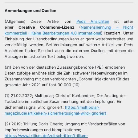
Anmerkungen und Quellen
(Allgemein) Dieser Artikel von
Peds Ansichten
ist unter
einer
Creative Commons-Lizenz
(
Namensnennung – Nicht
kommerziell – Keine Bearbeitungen 4.0 International
) lizenziert. Unter
Einhaltung der Lizenzbedingungen kann er gern weiterverbreitet und
vervielfältigt werden. Bei Verlinkungen auf weitere Artikel von Peds
Ansichten finden Sie dort auch die externen Quellen, mit denen die
Aussagen im aktuellen Text belegt werden.
(a1) Den von der deutschen Zulassungsbehörde (PEI) erhobenen
Daten zufolge erhöhte sich die Zahl schwerer Nebenwirkungen im
Zusammenhang mit den verabreichten „Corona“-Injektionen für das
gesamte Jahr 2021 auf fast 30.000 (10).
(1) 21.02.2022; Multipolar; Christof Kuhbandner; Der Anstieg der
Todesfälle im zeitlichen Zusammenhang mit den Impfungen: Ein
Sicherheitssignal wird ignoriert;
https://multipolar-
magazin.de/artikel/ein-sicherheitssignal-wird-ignoriert
(2) 2019; Trillium; Doris Oberle; Umgang mit Verdachtsfällen von
Impfnebenwirkungen und Komplikationen;
https://www.trillium.de/zeitschriften/trillium-