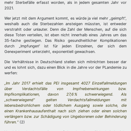
mehr Sterbefälle erfasst worden, als in jedem gesamten Jahr vor
2021.
Wer jetzt mit dem Argument kommt, es würde ja viel mehr „geimpft“,
weshalb auch die Sterbezahlen ansteigen müssten, ist entweder
verstrahlt oder unlauter. Denn die Zahl der Menschen, auf die sich
diese Toten verteilen, ist eben nicht innerhalb eines Jahres um das
35-fache gestiegen. Das Risiko gesundheitlicher Komplikationen
durch „Impfungen“ ist für jeden Einzelnen, der sich dem
Genexperiment unterzieht, exponentiell gewachsen.
Die Verhältnisse in Deutschland stellen sich mitnichten besser dar
und es lohnt sich, dazu einen Blick in die Jahre vor der PLandemie zu
werfen:
„Im Jahr 2017 erhielt das PEI insgesamt 4027 Einzelfallmeldungen
über Verdachtsfälle von Impfnebenwirkungen bzw.
Impfkomplikationen, davon 27,6 % schwerwiegend. Als
„schwerwiegend“ gelten Verdachtsfallmeldungen mit
lebensbedrohlichem oder tödlichem Ausgang sowie solche, die
einen Krankenhausaufenthalt nach sich ziehen oder einen solchen
verlängern bzw. zur Schädigung von Ungeborenen oder Behinderung
führen.“
(2)