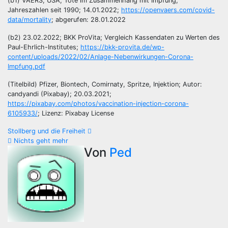
(b1) VAERS, USA; Tote im Zusammenhang mit Impfung;
Jahreszahlen seit 1990; 14.01.2022;
https://openvaers.com/covid-
data/mortality
; abgerufen: 28.01.2022
(b2) 23.02.2022; BKK ProVita; Vergleich Kassendaten zu Werten des
Paul-Ehrlich-Institutes;
https://bkk-provita.de/wp-
content/uploads/2022/02/Anlage-Nebenwirkungen-Corona-
Impfung.pdf
(Titelbild) Pfizer, Biontech, Comirnaty, Spritze, Injektion; Autor:
candyandi (Pixabay); 20.03.2021;
https://pixabay.com/photos/vaccination-injection-corona-
6105933/
; Lizenz: Pixabay License
Beitragsnavigation
Stollberg und die Freiheit
Nichts geht mehr
Von
Ped