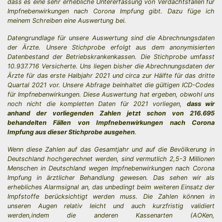
dass es eine sehr erhebliche Untererfassung von Verdachtsfällen für
Impfnebenwirkungen nach Corona Impfung gibt. Dazu füge ich
meinem Schreiben eine Auswertung bei.
Datengrundlage für unsere Auswertung sind die Abrechnungsdaten
der Ärzte. Unsere Stichprobe erfolgt aus dem anonymisierten
Datenbestand der Betriebskrankenkassen. Die Stichprobe umfasst
10.937.716 Versicherte. Uns liegen bisher die Abrechnungsdaten der
Ärzte für das erste Halbjahr 2021 und circa zur Hälfte für das dritte
Quartal 2021 vor. Unsere Abfrage beinhaltet die gültigen ICD-Codes
für Impfnebenwirkungen. Diese Auswertung hat ergeben, obwohl uns
noch nicht die kompletten Daten für 2021 vorliegen,
dass wir
anhand der vorliegenden Zahlen jetzt schon von 216.695
behandelten Fällen von Impfnebenwirkungen nach Corona
Impfung aus dieser Stichprobe ausgehen
.
Wenn diese Zahlen auf das Gesamtjahr und auf die Bevölkerung in
Deutschland hochgerechnet werden, sind vermutlich 2,5-3 Millionen
Menschen in Deutschland wegen Impfnebenwirkungen nach Corona
Impfung in ärztlicher Behandlung gewesen. Das sehen wir als
erhebliches Alarmsignal an, das unbedingt beim weiteren Einsatz der
Impfstoffe berücksichtigt werden muss. Die Zahlen können in
unseren Augen relativ leicht und auch kurzfristig validiert
werden,indem die anderen Kassenarten (AOKen,