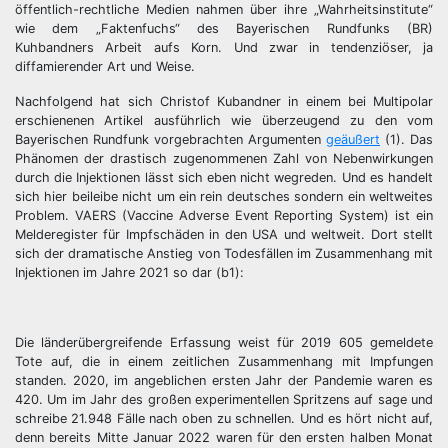
öffentlich-rechtliche Medien nahmen über ihre „Wahrheitsinstitute“
wie dem „Faktenfuchs“ des Bayerischen Rundfunks (BR)
Kuhbandners Arbeit aufs Korn. Und zwar in tendenziöser, ja
diffamierender Art und Weise.
Nachfolgend hat sich Christof Kubandner in einem bei Multipolar
erschienenen Artikel ausführlich wie überzeugend zu den vom
Bayerischen Rundfunk vorgebrachten Argumenten
geäußert
(1). Das
Phänomen der drastisch zugenommenen Zahl von Nebenwirkungen
durch die Injektionen lässt sich eben nicht wegreden. Und es handelt
sich hier beileibe nicht um ein rein deutsches sondern ein weltweites
Problem. VAERS (Vaccine Adverse Event Reporting System) ist ein
Melderegister für Impfschäden in den USA und weltweit. Dort stellt
sich der dramatische Anstieg von Todesfällen im Zusammenhang mit
Injektionen im Jahre 2021 so dar (b1):
Die länderübergreifende Erfassung weist für 2019 605 gemeldete
Tote auf, die in einem zeitlichen Zusammenhang mit Impfungen
standen. 2020, im angeblichen ersten Jahr der Pandemie waren es
420. Um im Jahr des großen experimentellen Spritzens auf sage und
schreibe 21.948 Fälle nach oben zu schnellen. Und es hört nicht auf,
denn bereits Mitte Januar 2022 waren für den ersten halben Monat