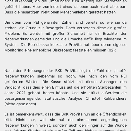
nicht erkennbar, ob die „Impfungen“ zum Anstieg der Sterbezahlen
geführt haben. Aber zumindest eines ist eben auch nicht ablesbar:
Dass die neuartigen Injektionen Menschenleben gerettet hätten.
Die oben vom PEI genannten Zahlen sind bereits so wie sie da
stehen, ein Grund zur Besorgnis. Doch verbergen diese ein großes
Problem: Es werden mit großer Sicherheit nur ein Bruchteil der
Nebenwirkungen gemeldet und die Ursache dafür liegt wiederum im
System. Die Betriebskrankenkasse ProVita hat über deren eigenes
Monitoring eine erhebliche Diskrepanz feststellen müssen (b2):
Nach den Erhebungen der BKK ProVita liegt die Zahl der „Impf“-
Nebenwirkungen siebenmal so hoch, wie nach den vom PEI
gelieferten Werten. Die Kasse stützt mit diesen Aussagen den
Verdacht, dass dies einen Einfluss auf die erhöhten Sterbezahlen im
Jahre 2021 gehabt haben könnte. Und sie stützt außerdem die
besorgniserregende, statistische Analyse Christof Kuhbandners
(siehe ganz oben).
Es ist bemerkenswert, dass die BKK ProVita nun an die Öffentlichkeit
tritt. Nicht nur, weil sie auf die alarmierend angestiegenen
Nebenwirkungen hinweist, sondern auch den Finger auf die Wunde
legt. Warum überhaupt ein großer Teil von Nebenwirkungen durch