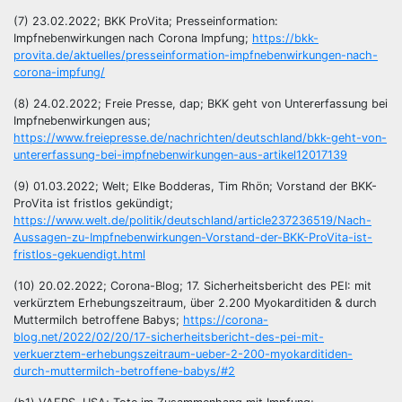
(7) 23.02.2022; BKK ProVita; Presseinformation:
Impfnebenwirkungen nach Corona Impfung;
https://bkk-
provita.de/aktuelles/presseinformation-impfnebenwirkungen-nach-
corona-impfung/
(8) 24.02.2022; Freie Presse, dap; BKK geht von Untererfassung bei
Impfnebenwirkungen aus;
https://www.freiepresse.de/nachrichten/deutschland/bkk-geht-von-
untererfassung-bei-impfnebenwirkungen-aus-artikel12017139
(9) 01.03.2022; Welt; Elke Bodderas, Tim Rhön; Vorstand der BKK-
ProVita ist fristlos gekündigt;
https://www.welt.de/politik/deutschland/article237236519/Nach-
Aussagen-zu-Impfnebenwirkungen-Vorstand-der-BKK-ProVita-ist-
fristlos-gekuendigt.html
(10) 20.02.2022; Corona-Blog; 17. Sicherheitsbericht des PEI: mit
verkürztem Erhebungszeitraum, über 2.200 Myokarditiden & durch
Muttermilch betroffene Babys;
https://corona-
blog.net/2022/02/20/17-sicherheitsbericht-des-pei-mit-
verkuerztem-erhebungszeitraum-ueber-2-200-myokarditiden-
durch-muttermilch-betroffene-babys/#2