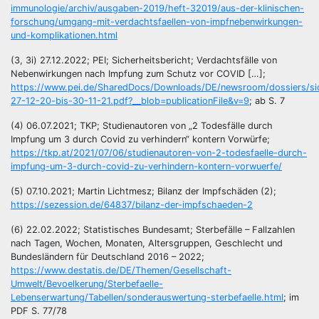
immunologie/archiv/ausgaben-2019/heft-32019/aus-der-klinischen-
forschung/umgang-mit-verdachtsfaellen-von-impfnebenwirkungen-
und-komplikationen.html
(3, 3i) 27.12.2022; PEI; Sicherheitsbericht; Verdachtsfälle von
Nebenwirkungen nach Impfung zum Schutz vor COVID […];
https://www.pei.de/SharedDocs/Downloads/DE/newsroom/dossiers/sich
27-12-20-bis-30-11-21.pdf?__blob=publicationFile&v=9
; ab S. 7
(4) 06.07.2021; TKP; Studienautoren von „2 Todesfälle durch
Impfung um 3 durch Covid zu verhindern“ kontern Vorwürfe;
https://tkp.at/2021/07/06/studienautoren-von-2-todesfaelle-durch-
impfung-um-3-durch-covid-zu-verhindern-kontern-vorwuerfe/
(5) 07.10.2021; Martin Lichtmesz; Bilanz der Impfschäden (2);
https://sezession.de/64837/bilanz-der-impfschaeden-2
(6) 22.02.2022; Statistisches Bundesamt; Sterbefälle – Fallzahlen
nach Tagen, Wochen, Monaten, Altersgruppen, Geschlecht und
Bundesländern für Deutschland 2016 – 2022;
https://www.destatis.de/DE/Themen/Gesellschaft-
Umwelt/Bevoelkerung/Sterbefaelle-
Lebenserwartung/Tabellen/sonderauswertung-sterbefaelle.html
; im
PDF S. 77/78