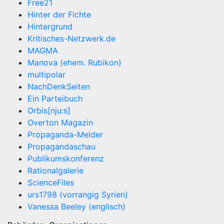
Free21
Hinter der Fichte
Hintergrund
Kritisches-Netzwerk.de
MAGMA
Manova (ehem. Rubikon)
multipolar
NachDenkSeiten
Ein Parteibuch
Orbis[nju:s]
Overton Magazin
Propaganda-Melder
Propagandaschau
Publikumskonferenz
Rationalgalerie
ScienceFiles
urs1798 (vorrangig Syrien)
Vanessa Beeley (englisch)