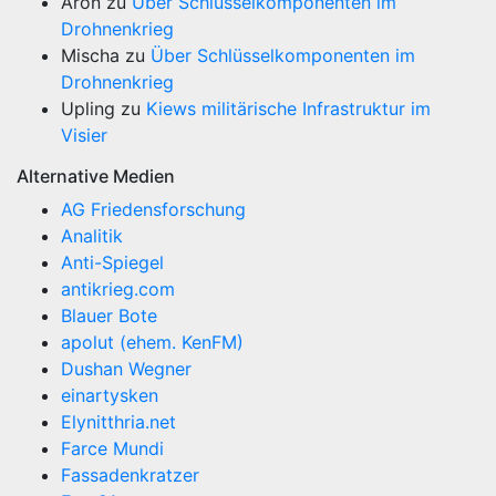
Aron
zu
Über Schlüsselkomponenten im
Drohnenkrieg
Mischa
zu
Über Schlüsselkomponenten im
Drohnenkrieg
Upling
zu
Kiews militärische Infrastruktur im
Visier
Alternative Medien
AG Friedensforschung
Analitik
Anti-Spiegel
antikrieg.com
Blauer Bote
apolut (ehem. KenFM)
Dushan Wegner
einartysken
Elynitthria.net
Farce Mundi
Fassadenkratzer