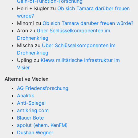
Gain-of-Function-Forschung
Heiri + Kugler
zu
Ob sich Tamara darüber freuen
würde?
Minomi
zu
Ob sich Tamara darüber freuen würde?
Aron
zu
Über Schlüsselkomponenten im
Drohnenkrieg
Mischa
zu
Über Schlüsselkomponenten im
Drohnenkrieg
Upling
zu
Kiews militärische Infrastruktur im
Visier
Alternative Medien
AG Friedensforschung
Analitik
Anti-Spiegel
antikrieg.com
Blauer Bote
apolut (ehem. KenFM)
Dushan Wegner