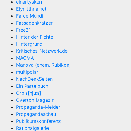
einartysken
Elynitthria.net
Farce Mundi
Fassadenkratzer
Free21
Hinter der Fichte
Hintergrund
Kritisches-Netzwerk.de
MAGMA
Manova (ehem. Rubikon)
multipolar
NachDenkSeiten
Ein Parteibuch
Orbis[nju:s]
Overton Magazin
Propaganda-Melder
Propagandaschau
Publikumskonferenz
Rationalgalerie