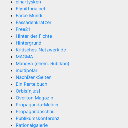
einartysken
Elynitthria.net
Farce Mundi
Fassadenkratzer
Free21
Hinter der Fichte
Hintergrund
Kritisches-Netzwerk.de
MAGMA
Manova (ehem. Rubikon)
multipolar
NachDenkSeiten
Ein Parteibuch
Orbis[nju:s]
Overton Magazin
Propaganda-Melder
Propagandaschau
Publikumskonferenz
Rationalgalerie