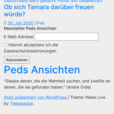
Deutschland
Nach gedacht
Politik und Gesellschaft
Ob sich Tamara darüber freuen
würde?
30. Juli 2026
Ped
Newsletter Peds Ansichten
E-Mail-Adresse
Hiermit akzeptiere ich die
Datenschutzbestimmungen
Peds Ansichten
"Glaube denen, die die Wahrheit suchen, und zweifle an
denen, die sie gefunden haben." (André Gide)
Stolz präsentiert von WordPress
|
Theme: News Live
by
Themeansar
.