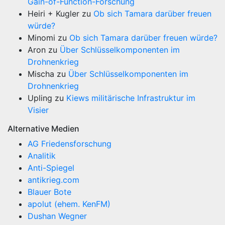
Gain-of-Function-Forschung
Heiri + Kugler
zu
Ob sich Tamara darüber freuen
würde?
Minomi
zu
Ob sich Tamara darüber freuen würde?
Aron
zu
Über Schlüsselkomponenten im
Drohnenkrieg
Mischa
zu
Über Schlüsselkomponenten im
Drohnenkrieg
Upling
zu
Kiews militärische Infrastruktur im
Visier
Alternative Medien
AG Friedensforschung
Analitik
Anti-Spiegel
antikrieg.com
Blauer Bote
apolut (ehem. KenFM)
Dushan Wegner