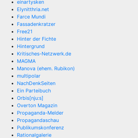
einartysken
Elynitthria.net
Farce Mundi
Fassadenkratzer
Free21
Hinter der Fichte
Hintergrund
Kritisches-Netzwerk.de
MAGMA
Manova (ehem. Rubikon)
multipolar
NachDenkSeiten
Ein Parteibuch
Orbis[nju:s]
Overton Magazin
Propaganda-Melder
Propagandaschau
Publikumskonferenz
Rationalgalerie