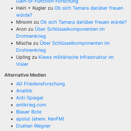
Gain-of-Function-Forschung
Heiri + Kugler
zu
Ob sich Tamara darüber freuen
würde?
Minomi
zu
Ob sich Tamara darüber freuen würde?
Aron
zu
Über Schlüsselkomponenten im
Drohnenkrieg
Mischa
zu
Über Schlüsselkomponenten im
Drohnenkrieg
Upling
zu
Kiews militärische Infrastruktur im
Visier
Alternative Medien
AG Friedensforschung
Analitik
Anti-Spiegel
antikrieg.com
Blauer Bote
apolut (ehem. KenFM)
Dushan Wegner