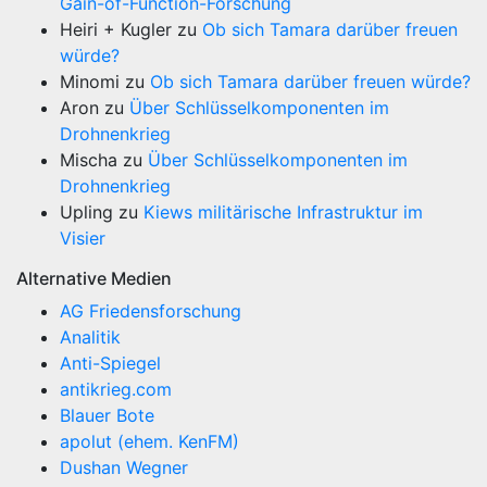
Gain-of-Function-Forschung
Heiri + Kugler
zu
Ob sich Tamara darüber freuen
würde?
Minomi
zu
Ob sich Tamara darüber freuen würde?
Aron
zu
Über Schlüsselkomponenten im
Drohnenkrieg
Mischa
zu
Über Schlüsselkomponenten im
Drohnenkrieg
Upling
zu
Kiews militärische Infrastruktur im
Visier
Alternative Medien
AG Friedensforschung
Analitik
Anti-Spiegel
antikrieg.com
Blauer Bote
apolut (ehem. KenFM)
Dushan Wegner