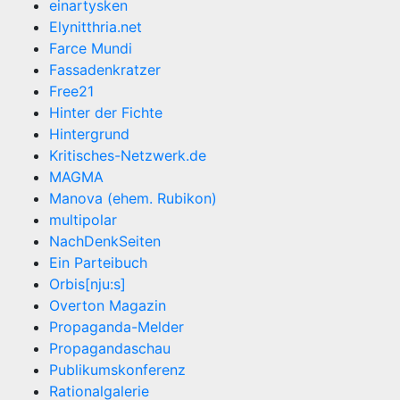
einartysken
Elynitthria.net
Farce Mundi
Fassadenkratzer
Free21
Hinter der Fichte
Hintergrund
Kritisches-Netzwerk.de
MAGMA
Manova (ehem. Rubikon)
multipolar
NachDenkSeiten
Ein Parteibuch
Orbis[nju:s]
Overton Magazin
Propaganda-Melder
Propagandaschau
Publikumskonferenz
Rationalgalerie