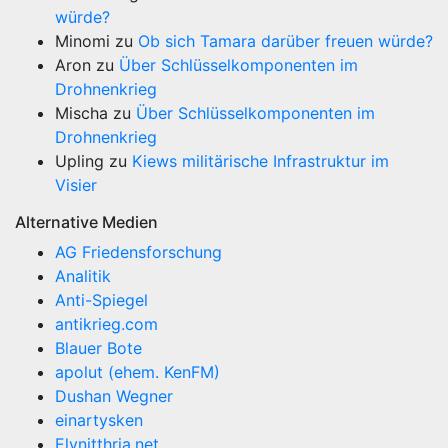
würde?
Minomi
zu
Ob sich Tamara darüber freuen würde?
Aron
zu
Über Schlüsselkomponenten im
Drohnenkrieg
Mischa
zu
Über Schlüsselkomponenten im
Drohnenkrieg
Upling
zu
Kiews militärische Infrastruktur im
Visier
Alternative Medien
AG Friedensforschung
Analitik
Anti-Spiegel
antikrieg.com
Blauer Bote
apolut (ehem. KenFM)
Dushan Wegner
einartysken
Elynitthria.net