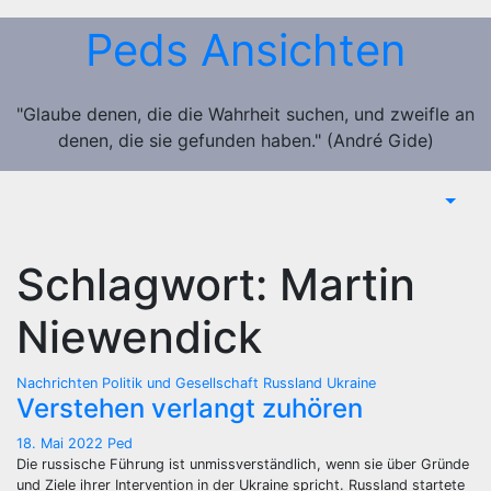
Zum
Peds Ansichten
Inhalt
springen
"Glaube denen, die die Wahrheit suchen, und zweifle an
denen, die sie gefunden haben." (André Gide)
Schlagwort:
Martin
Niewendick
Nachrichten
Politik und Gesellschaft
Russland
Ukraine
Verstehen verlangt zuhören
18. Mai 2022
Ped
Die russische Führung ist unmissverständlich, wenn sie über Gründe
und Ziele ihrer Intervention in der Ukraine spricht. Russland startete