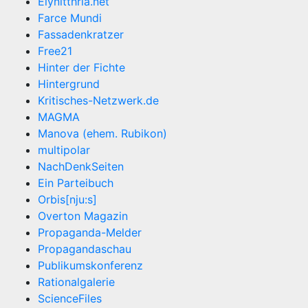
Elynitthria.net
Farce Mundi
Fassadenkratzer
Free21
Hinter der Fichte
Hintergrund
Kritisches-Netzwerk.de
MAGMA
Manova (ehem. Rubikon)
multipolar
NachDenkSeiten
Ein Parteibuch
Orbis[nju:s]
Overton Magazin
Propaganda-Melder
Propagandaschau
Publikumskonferenz
Rationalgalerie
ScienceFiles