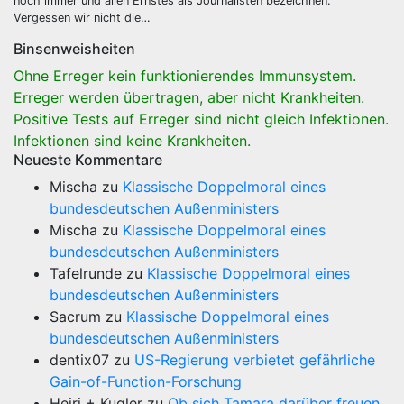
noch immer und allen Ernstes als Journalisten bezeichnen.
Vergessen wir nicht die…
Binsenweisheiten
Ohne Erreger kein funktionierendes Immunsystem.
Erreger werden übertragen, aber nicht Krankheiten.
Positive Tests auf Erreger sind nicht gleich Infektionen.
Infektionen sind keine Krankheiten.
Neueste Kommentare
Mischa
zu
Klassische Doppelmoral eines
bundesdeutschen Außenministers
Mischa
zu
Klassische Doppelmoral eines
bundesdeutschen Außenministers
Tafelrunde
zu
Klassische Doppelmoral eines
bundesdeutschen Außenministers
Sacrum
zu
Klassische Doppelmoral eines
bundesdeutschen Außenministers
dentix07
zu
US-Regierung verbietet gefährliche
Gain-of-Function-Forschung
Heiri + Kugler
zu
Ob sich Tamara darüber freuen