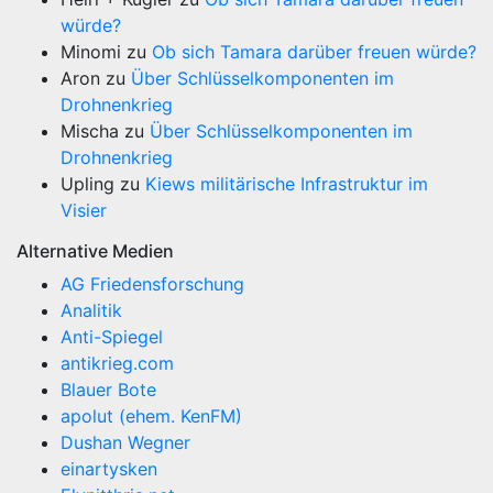
würde?
Minomi
zu
Ob sich Tamara darüber freuen würde?
Aron
zu
Über Schlüsselkomponenten im
Drohnenkrieg
Mischa
zu
Über Schlüsselkomponenten im
Drohnenkrieg
Upling
zu
Kiews militärische Infrastruktur im
Visier
Alternative Medien
AG Friedensforschung
Analitik
Anti-Spiegel
antikrieg.com
Blauer Bote
apolut (ehem. KenFM)
Dushan Wegner
einartysken