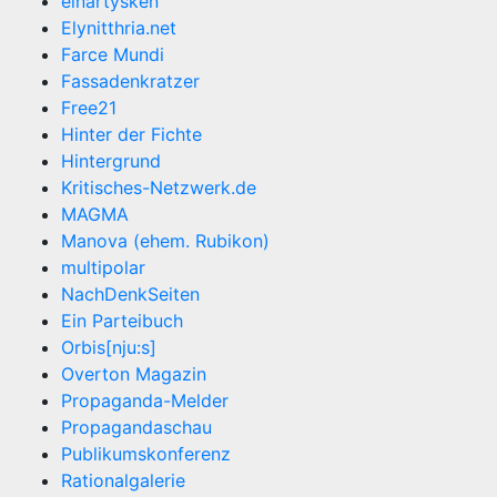
einartysken
Elynitthria.net
Farce Mundi
Fassadenkratzer
Free21
Hinter der Fichte
Hintergrund
Kritisches-Netzwerk.de
MAGMA
Manova (ehem. Rubikon)
multipolar
NachDenkSeiten
Ein Parteibuch
Orbis[nju:s]
Overton Magazin
Propaganda-Melder
Propagandaschau
Publikumskonferenz
Rationalgalerie